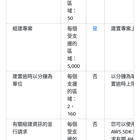
區
蘭)
1
south-
域：
1.amazonaws.com
50
歐洲 (巴
eu-west-3
codebuild.eu-
組建專案
每個
是
建置專案上
黎)
west-
受支
3.amazonaws.com
援的
歐洲 (西
eu-south-
codebuild.eu-
區
班牙)
2
south-
域：
2.amazonaws.com
5,000
歐洲 (斯
eu-north-1
codebuild.eu-
建置逾時以分鐘為
每個
否
以分鐘為單
德哥爾摩)
north-
單位
支援
置逾時上限
1.amazonaws.com
的區
歐洲 (蘇
eu-
codebuild.eu-
域：
黎世)
central-2
central-
2，
2.amazonaws.com
160
以色列
il-central-
codebuild.il-
有關組建資訊的並
每個
否
您可以使用 CL
(特拉維
1
central-
行請求
受支
AWS SDK 
夫)
1.amazonaws.com
援的
求有關 AWS