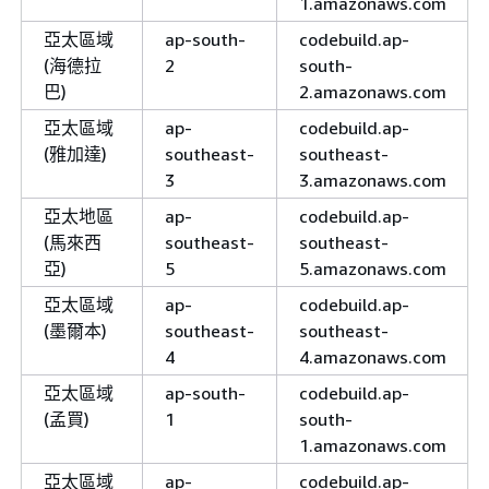
1.amazonaws.com
亞太區域
ap-south-
codebuild.ap-
(海德拉
2
south-
巴)
2.amazonaws.com
亞太區域
ap-
codebuild.ap-
(雅加達)
southeast-
southeast-
3
3.amazonaws.com
亞太地區
ap-
codebuild.ap-
(馬來西
southeast-
southeast-
亞)
5
5.amazonaws.com
亞太區域
ap-
codebuild.ap-
(墨爾本)
southeast-
southeast-
4
4.amazonaws.com
亞太區域
ap-south-
codebuild.ap-
(孟買)
1
south-
1.amazonaws.com
亞太區域
ap-
codebuild.ap-