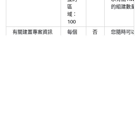
區
的組建數量
中東 (巴
me-south-
codebuild.me-
域：
林)
1
south-
100
1.amazonaws.com
有關建置專案資訊
每個
否
您隨時可以
中東 (阿
me-
codebuild.me-
的並行請求
受支
CLI 或 AWS 
拉伯聯合
central-1
central-
援的
AWS 請求
大公國)
1.amazonaws.com
區
的建置專案
南美洲
sa-east-1
codebuild.sa-
域：
限。
(聖保羅)
east-
100
1.amazonaws.com
同時執行 ARM
每個
是
ARM
AWS
us-gov-
codebuild.us-gov-
Lambda/10GB 環
受支
Lambda/10
GovCloud
east-1
east-
境的建置
援的
境同時執行
（美國東
1.amazonaws.com
區
數量上限
部）
域：
codebuild-fips.us-
1
gov-east-
1.amazonaws.com
同時執行 ARM
每個
是
ARM Lambd
Lambda/1GB 環境
受支
環境同時執
AWS
us-gov-
codebuild.us-gov-