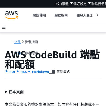
中文 (繁體)
偏好設定
聯絡我們
開始使用
服務指南
開發人員工具
文件
參考指南
AWS CodeBuild 端點
文件
參考指南
和配額
PDF
RSS
Markdown
焦點模式
在本頁面
本文為英文版的機器翻譯版本，如內容有任何歧義或不一