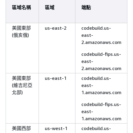
區域名稱
區域
端點
美國東部
us-east-2
codebuild.us-
(俄亥俄)
east-
2.amazonaws.com
codebuild-fips.us-
east-
2.amazonaws.com
美國東部
us-east-1
codebuild.us-
(維吉尼亞
east-
北部)
1.amazonaws.com
codebuild-fips.us-
east-
1.amazonaws.com
美國西部
us-west-1
codebuild.us-