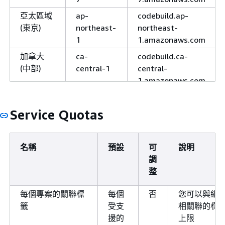
亞太區域
ap-
codebuild.ap-
(東京)
northeast-
northeast-
1
1.amazonaws.com
加拿大
ca-
codebuild.ca-
(中部)
central-1
central-
1.amazonaws.com
歐洲 (法
eu-
codebuild.eu-
蘭克福)
central-1
central-
Service Quotas
1.amazonaws.com
歐洲 (愛
eu-west-1
codebuild.eu-
名稱
預設
可
說明
爾蘭)
west-
調
1.amazonaws.com
整
歐洲 (倫
eu-west-2
codebuild.eu-
敦)
west-
每個專案的關聯標
每個
否
您可以與組
2.amazonaws.com
籤
受支
相關聯的標
援的
上限
歐洲 (米
eu-south-
codebuild.eu-