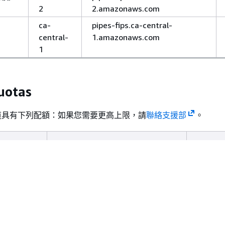
2
2.amazonaws.com
ca-
pipes-fips.ca-central-
central-
1.amazonaws.com
1
uotas
ge 管道具有下列配額：如果您需要更高上限，請
聯絡支援部
。
大區 (Regions)
預設值
發管道執行
AWS GovCloud （美國西部）
1000
AWS GovCloud （美國東部）
中國 (寧夏)
中國 (北京)