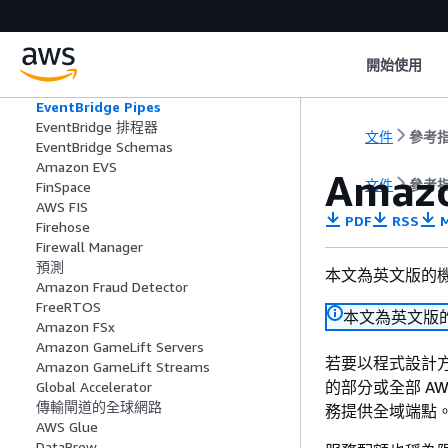
Amazon MemoryDB
AWS 實體解析
AWS 最終使用者傳訊
開始使用
Amazon EMR
EventBridge
EventBridge Pipes
EventBridge 排程器
文件
參考
EventBridge Schemas
Amazon EVS
Amaz
文件
參考
FinSpace
AWS FIS
PDF
RSS
M
Firehose
Firewall Manager
預測
本文為英文版的
Amazon Fraud Detector
FreeRTOS
本文為英文版
Amazon FSx
Amazon GameLift Servers
若要以程式設計方式連
Amazon GameLift Streams
的部分或全部 AW
Global Accelerator
傳輸閘道的全球網路
務提供全域端點
AWS Glue
DataBrew