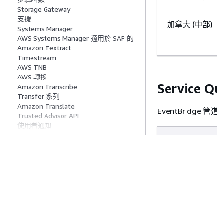
Storage Gateway
支援
加拿大 (中部)
Systems Manager
AWS Systems Manager 適用於 SAP 的
Amazon Textract
Timestream
AWS TNB
AWS 轉換
Service Q
Amazon Transcribe
Transfer 系列
Amazon Translate
EventBrid
Trusted Advisor API
使用者通知
AWS 使用者體驗自訂
資源
已驗證的存取
Verified Permissions
每個帳戶的並
Amazon VPC
VPC Lattice
AWS WAF
AWS WAF 傳統
AWS Well-Architected Tool
AWS Wickr