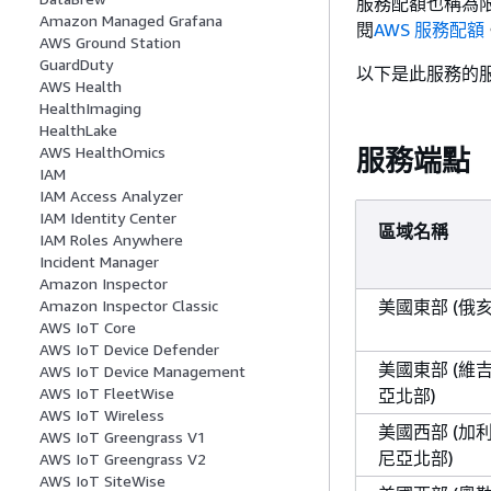
服務配額也稱為限
Amazon Managed Grafana
閱
AWS 服務配額
AWS Ground Station
GuardDuty
以下是此服務的
AWS Health
HealthImaging
HealthLake
AWS HealthOmics
服務端點
IAM
IAM Access Analyzer
IAM Identity Center
區域名稱
IAM Roles Anywhere
Incident Manager
Amazon Inspector
美國東部 (俄亥
Amazon Inspector Classic
AWS IoT Core
AWS IoT Device Defender
美國東部 (維
AWS IoT Device Management
AWS IoT FleetWise
亞北部)
AWS IoT Wireless
美國西部 (加
AWS IoT Greengrass V1
尼亞北部)
AWS IoT Greengrass V2
AWS IoT SiteWise