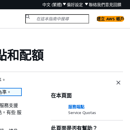
中文 (繁體)
偏好設定
聯絡我們
意見回饋
建立 AWS 帳戶
道端點和配額
準。
為準。
在本頁面
，在服務支援
服務端點
點。有些 服
Service Quotas
此頁面是否有幫助？