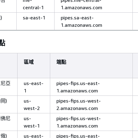
聯合
me-
pipes.me-central-
central-1
1.amazonaws.com
)
sa-east-1
pipes.sa-east-
1.amazonaws.com
端點
區域
端點
吉尼亞
us-east-
pipes-fips.us-east-
1
1.amazonaws.com
岡)
us-
pipes-fips.us-west-
west-2
2.amazonaws.com
利佛尼
us-
pipes-fips.us-west-
west-1
1.amazonaws.com
俄)
us-east-
pipes-fips.us-east-