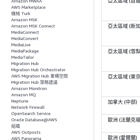
亞太區域 (首爾
Amazon MWAA
AWS Marketplace
機械 Turk
Amazon MSK
亞太區域 (新加
Amazon MSK Connect
MediaConnect
MediaConvert
MediaLive
亞太區域 (雪梨
MediaPackage
MediaTailor
Migration Hub
Migration Hub Orchestrator
AWS Migration Hub 重構空間
亞太區域 (東京
Migration Hub 策略建議
Amazon Monitron
Amazon MQ
Neptune
加拿大 (中部)
Network Firewall
OpenSearch Service
歐洲 (法蘭克福
Oracle Database@AWS
組織
AWS Outposts
歐洲 (愛爾蘭)
AWS Panorama