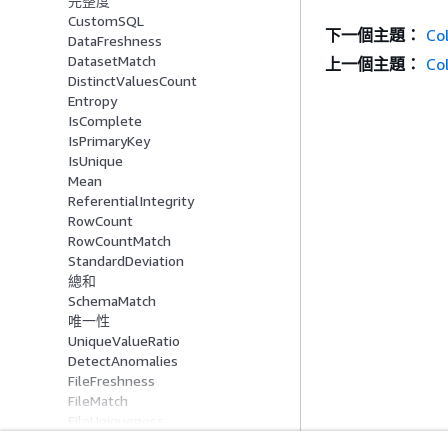
完整度
CustomSQL
下一個主題：
Co
DataFreshness
DatasetMatch
上一個主題：
Co
DistinctValuesCount
Entropy
IsComplete
IsPrimaryKey
IsUnique
Mean
ReferentialIntegrity
RowCount
RowCountMatch
StandardDeviation
總和
SchemaMatch
唯一性
UniqueValueRatio
DetectAnomalies
FileFreshness
FileMatch
FileUniqueness
FileSize