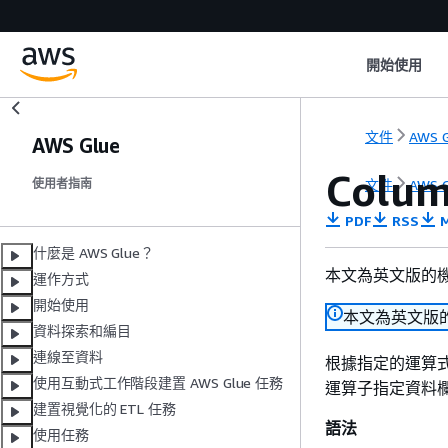
開始使用
文件
AWS G
AWS Glue
Colu
文件
AWS G
使用者指南
PDF
RSS
M
什麼是 AWS Glue？
本文為英文版的
運作方式
開始使用
本文為英文版
資料探索和編目
連線至資料
根據指定的運算
使用互動式工作階段建置 AWS Glue 任務
運算子指定資料
建置視覺化的 ETL 任務
語法
使用任務