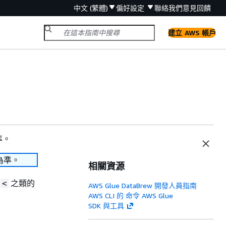
中文 (繁體)
偏好設定
聯絡我們
意見回饋
建立 AWS 帳戶
準。
為準。
相關資源
和
之類的
<
AWS Glue DataBrew 開發人員指南
AWS CLI 的 命令 AWS Glue
SDK 與工具