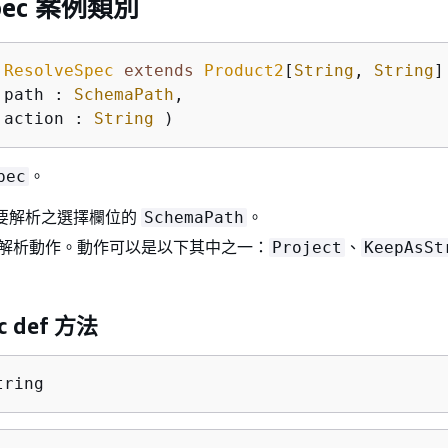
Spec 案例類別
ResolveSpec
extends
Product2
[
String
, 
String
]
 path : 
SchemaPath
,

 action : 
String
)
。
pec
要解析之選擇欄位的
。
SchemaPath
 解析動作。動作可以是以下其中之一：
、
Project
KeepAsSt
c def 方法
tring 