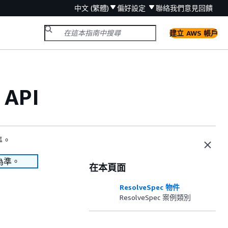
中文 (繁體)
偏好設定
聯絡我們
意見回饋
建立 AWS 帳戶
 API
準。
為準。
在本頁面
ResolveSpec 物件
ResolveSpec 案例類別