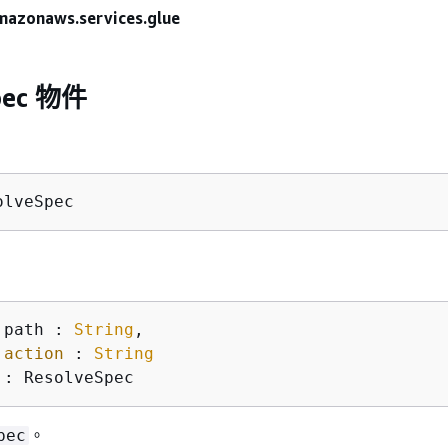
mazonaws.services.glue
pec 物件
olveSpec
 path : 
String
,

action
 : 
String
 : ResolveSpec 
。
pec