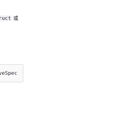
或
ruct
veSpec 