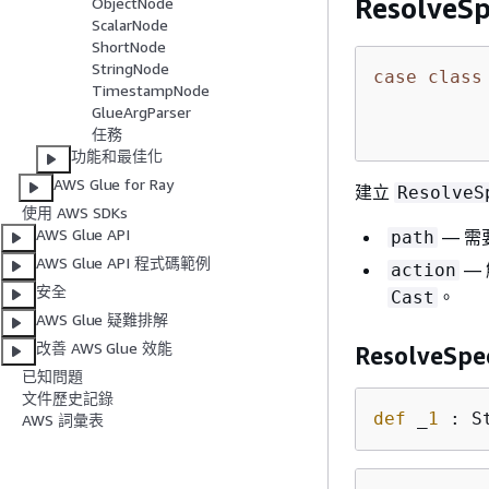
Resolve
ObjectNode
ScalarNode
ShortNode
StringNode
case
class
TimestampNode
          
GlueArgParser
          
任務
功能和最佳化
AWS Glue for Ray
建立
ResolveS
使用 AWS SDKs
AWS Glue API
— 需
path
AWS Glue API 程式碼範例
—
action
安全
。
Cast
AWS Glue 疑難排解
改善 AWS Glue 效能
ResolveSpe
已知問題
文件歷史記錄
def
 _
1
 : S
AWS 詞彙表