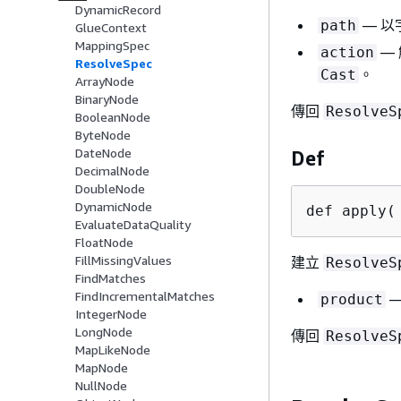
DynamicRecord
— 以
path
GlueContext
MappingSpec
—
action
ResolveSpec
。
Cast
ArrayNode
BinaryNode
傳回
ResolveS
BooleanNode
ByteNode
DateNode
Def
DecimalNode
DoubleNode
DynamicNode
def apply(
EvaluateDataQuality
FloatNode
FillMissingValues
建立
ResolveS
FindMatches
FindIncrementalMatches
—
product
IntegerNode
LongNode
傳回
ResolveS
MapLikeNode
MapNode
NullNode