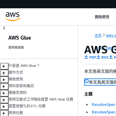
開始使用
文件
AWS G
AWS Glue
AWS G
文件
AWS G
使用者指南
PDF
RSS
M
什麼是 AWS Glue？
本文為英文版的
運作方式
開始使用
本文為英文版
資料探索和編目
連線至資料
主題
使用互動式工作階段建置 AWS Glue 任務
ResolveSpe
建置視覺化的 ETL 任務
ResolveSp
使用任務