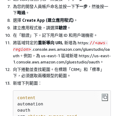
為您的開發人員帳戶命名並按一下
下一步
，然後按一
下
略過
。
選擇
Create App (建立應用程式)
。
建立應用程式後，請選擇
驗證
。
在「驗證」下，記下用戶端 ID 和用戶端機密。
將區域特定的
重新導向 URL
新增為 https:
//<aws-
.console.aws.amazon.com/gluestudio/oa
region>
uth。例如，為 us-east-1 區域新增 https://us-east-
1.console.aws.amazon.com/gluestudio/oauth。
向下捲動並查找範圍。在標題「CRM」和「標準」
下，必須選取兩種類型的範圍。
新增下列範圍：
content
automation

oauth
