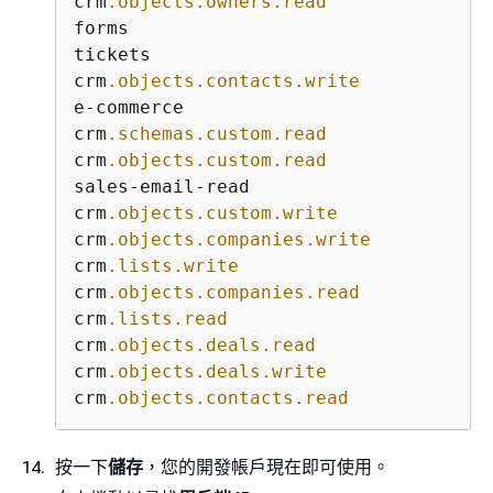
crm
.objects
.owners
.read
forms

tickets

crm
.objects
.contacts
.write
e-commerce

crm
.schemas
.custom
.read
crm
.objects
.custom
.read
sales-email-read

crm
.objects
.custom
.write
crm
.objects
.companies
.write
crm
.lists
.write
crm
.objects
.companies
.read
crm
.lists
.read
crm
.objects
.deals
.read
crm
.objects
.deals
.write
crm
.objects
.contacts
.read
按一下
儲存
，您的開發帳戶現在即可使用。