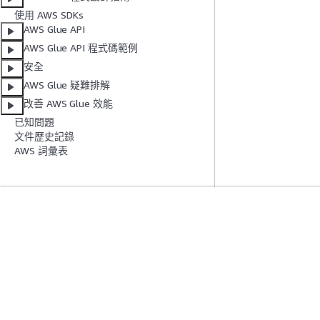
使用 AWS SDKs
AWS Glue API
AWS Glue API 程式碼範例
安全
AWS Glue 疑難排解
改善 AWS Glue 效能
已知問題
文件歷史記錄
AWS 詞彙表
入門
服務指南
AWS 實作教學課程
選擇生成式 AI 服
AWS 解決方案程式庫
AWS 服務指南
AWS 決策指南
在 GitHub 上的 A