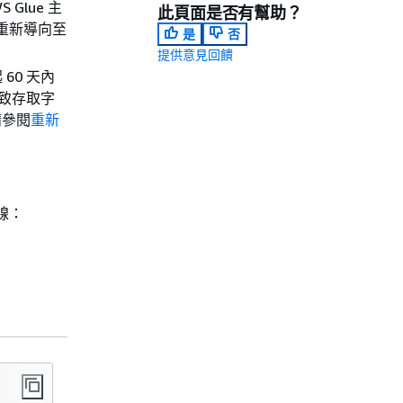
Glue 主
此頁面是否有幫助？
重新導向至
是
否
提供意見回饋
60 天內
導致存取字
請參閱
重新
線：