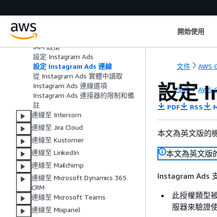
連線至 HubSpot
連線至 Instagram Ads
開始使用
AWS Glue 支援 Instagram 廣告
IAM 政策
設定 Instagram Ads
文件
AWS G
設定 Instagram Ads 連線
從 Instagram Ads 實體中讀取
設定 I
Instagram Ads 連線選項
文件
AWS G
Instagram Ads 連接器的限制和備
註
PDF
RSS
M
連線至 Intercom
連線至 Jira Cloud
本文為英文版的
連線至 Kustomer
連線至 LinkedIn
本文為英文版
連線至 Mailchimp
Instagram Ad
連線至 Microsoft Dynamics 365
CRM
此授權類型被
連線至 Microsoft Teams
服器來驗證使
連線至 Mixpanel