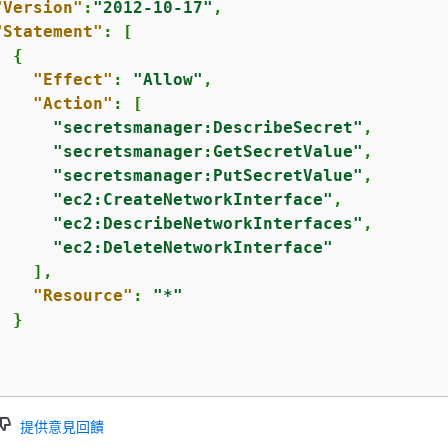
"Version"
:
"2012-10-17"
,

"Statement"
: [

{
"Effect"
: 
"Allow"
,

"Action"
: [

"secretsmanager:DescribeSecret"
,

"secretsmanager:GetSecretValue"
,

"secretsmanager:PutSecretValue"
,

"ec2:CreateNetworkInterface"
,

"ec2:DescribeNetworkInterfaces"
,

"ec2:DeleteNetworkInterface"
   ],

"Resource"
: 
"*"
 }



提供意見回饋