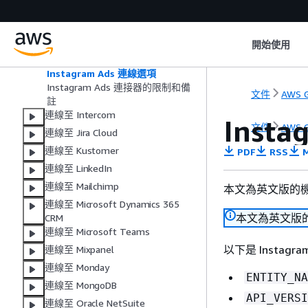
AWS Glue 支援 Instagram 廣告
IAM 政策
設定 Instagram Ads
開始使用
設定 Instagram Ads 連線
從 Instagram Ads 實體中讀取
Instagram Ads 連線選項
Instagram Ads 連接器的限制和備
文件
AWS G
註
連線至 Intercom
Inst
文件
AWS G
連線至 Jira Cloud
連線至 Kustomer
PDF
RSS
M
連線至 LinkedIn
連線至 Mailchimp
本文為英文版的
連線至 Microsoft Dynamics 365
本文為英文版
CRM
連線至 Microsoft Teams
以下是 Instagr
連線至 Mixpanel
連線至 Monday
ENTITY_NA
連線至 MongoDB
API_VERSI
連線至 Oracle NetSuite