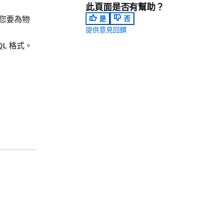
此頁面是否有幫助？
讀取。您要為物
是
否
提供意見回饋
QL 格式。