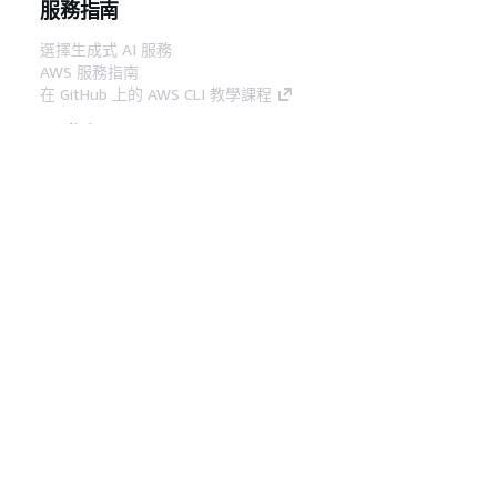
服務指南
選擇生成式 AI 服務
AWS 服務指南
在 GitHub 上的 AWS CLI 教學課程
開發人員工具
AWS 程式碼範例庫
AWS CLI
AWS 建構家中心
AWS 開發人員工具部落格
實用的連結
下載 AWS 文件 MCP 伺服器
登入 AWS Console
AWS re:Post
隱私權
網站條款
Cookie 偏好設定
©
2026, Amazon Web Services, Inc.或其附屬公司。保留
中文 (繁體)
所有權利。