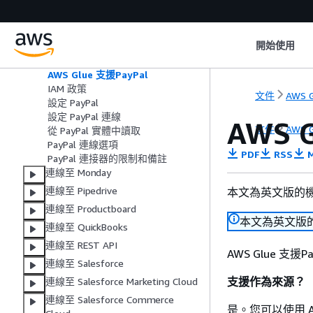
連線至 Oracle NetSuite
連線至 OpenSearch Service
連線至 Okta
開始使用
連線至 PayPal
AWS Glue 支援PayPal
IAM 政策
文件
AWS G
設定 PayPal
設定 PayPal 連線
AWS 
文件
AWS G
從 PayPal 實體中讀取
PayPal 連線選項
PDF
RSS
M
PayPal 連接器的限制和備註
連線至 Monday
連線至 Pipedrive
本文為英文版的
連線至 Productboard
本文為英文版
連線至 QuickBooks
連線至 REST API
AWS Glue 支援
連線至 Salesforce
支援作為來源？
連線至 Salesforce Marketing Cloud
連線至 Salesforce Commerce
是。您可以使用 AWS