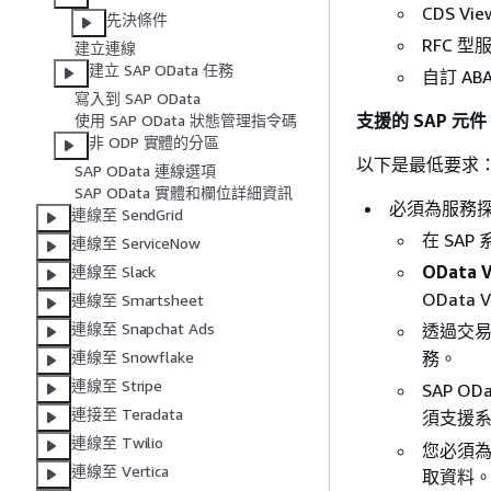
CDS Vi
先決條件
RFC 型
建立連線
建立 SAP OData 任務
自訂 AB
寫入到 SAP OData
支援的 SAP 元件
使用 SAP OData 狀態管理指令碼
非 ODP 實體的分區
以下是最低要求
SAP OData 連線選項
SAP OData 實體和欄位詳細資訊
必須為服務
連線至 SendGrid
在 SAP
連線至 ServiceNow
OData V
連線至 Slack
OData
連線至 Smartsheet
連線至 Snapchat Ads
透過交
務。
連線至 Snowflake
連線至 Stripe
SAP 
連接至 Teradata
須支援
連線至 Twilio
您必須為
連線至 Vertica
取資料。