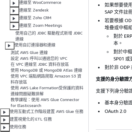
連線至 WooCommerce
如果想要使用 O
連線至 Zendesk
SAP 文件註冊
連線至 Zoho CRM
若要根據 ODP
連線至 Zoom Meetings
堆疊或中樞
使用自己的 JDBC 驅動程式新增 JDBC
對於 ERP
連線
本。
使用自訂連接器和連線
對於中樞系統
測試 AWS Glue 連線
SP01
設定 AWS 呼叫以通過您的 VPC
在 VPC 連線至 JDBC 資料存放區
對於非 ODP 
使用 MongoDB 或 MongoDB Atlas 連線
使用 VPC 端點網路爬取 Amazon S3 資
支援的身分驗證
料存放區
使用 AWS Lake Formation受保護的資料
支援下列身分驗
連線問題疑難排解
教學課程：使用 AWS Glue Connector
基本身分驗
for Elasticsearch
OAuth 2.0
使用互動式工作階段建置 AWS Glue 任務
建置視覺化的 ETL 任務
使用任務