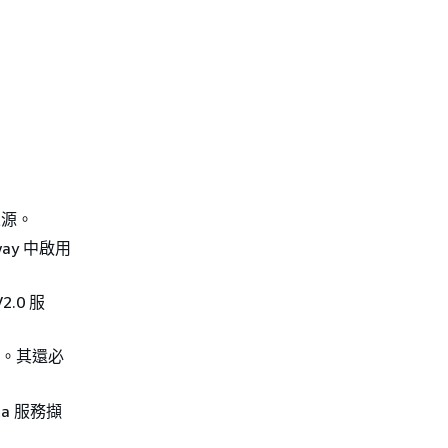
來源。
way 中啟用
2.0 服
。其還必
a 服務擷