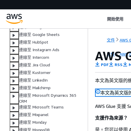
連線至 Google Ads
連線至 Google Analytics 4
開始使用
連線至 Google BigQuery
連線至 Google Search Console
連線至 Google Sheets
文件
AWS G
連線至 HubSpot
連線至 Instagram Ads
AWS 
文件
AWS G
連線至 Intercom
PDF
RSS
M
連線至 Jira Cloud
連線至 Kustomer
本文為英文版的
連線至 LinkedIn
連線至 Mailchimp
本文為英文版
連線至 Microsoft Dynamics 365
CRM
AWS Glue 支援
連線至 Microsoft Teams
連線至 Mixpanel
支援作為來源？
連線至 Monday
是。您可以使用 AWS
連線至 MongoDB