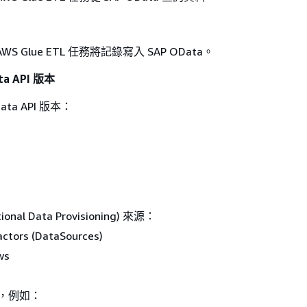
 Glue ETL 任務將記錄寫入 SAP OData。
a API 版本
ata API 版本：
ional Data Provisioning) 來源：
actors (DataSources)
ws
源，例如：