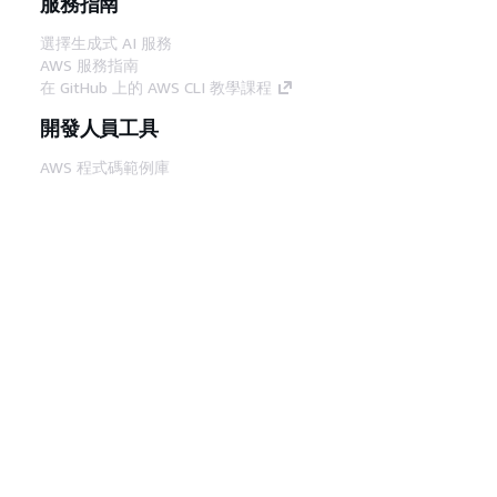
服務指南
選擇生成式 AI 服務
AWS 服務指南
在 GitHub 上的 AWS CLI 教學課程
開發人員工具
AWS 程式碼範例庫
AWS CLI
AWS 建構家中心
AWS 開發人員工具部落格
實用的連結
下載 AWS 文件 MCP 伺服器
登入 AWS Console
AWS re:Post
隱私權
網站條款
Cookie 偏好設定
©
2026, Amazon Web Services, Inc.或其附屬公司。保留
中文 (繁體)
所有權利。