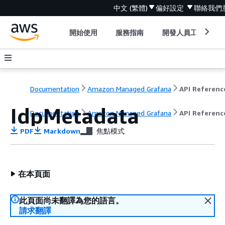
中文 (繁體)
偏好設定
聯絡我們
開始使用
服務指南
開發人員工具
Documentation
Amazon Managed Grafana
API Referenc
IdpMetadata
Documentation
Amazon Managed Grafana
API Referenc
PDF
Markdown
焦點模式
在本頁面
此頁面尚未翻譯為您的語言。
請求翻譯