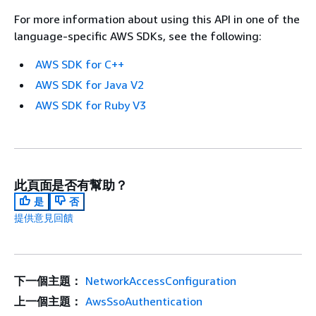
For more information about using this API in one of the
language-specific AWS SDKs, see the following:
AWS SDK for C++
AWS SDK for Java V2
AWS SDK for Ruby V3
此頁面是否有幫助？
是
否
提供意見回饋
下一個主題：
NetworkAccessConfiguration
上一個主題：
AwsSsoAuthentication