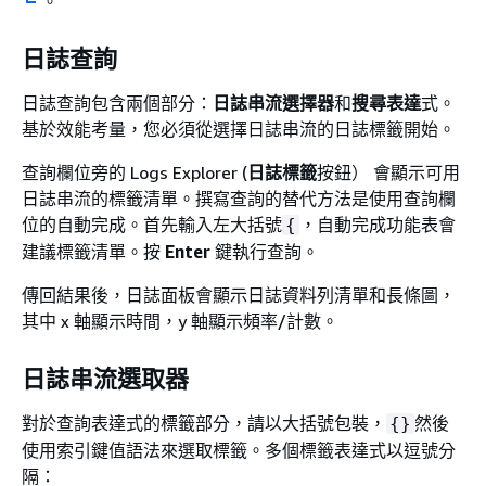
。
日誌查詢
日誌查詢包含兩個部分：
日誌串流選擇器
和
搜尋表達
式。
基於效能考量，您必須從選擇日誌串流的日誌標籤開始。
查詢欄位旁的 Logs Explorer (
日誌標籤
按鈕） 會顯示可用
日誌串流的標籤清單。撰寫查詢的替代方法是使用查詢欄
位的自動完成。首先輸入左大括號
，自動完成功能表會
{
建議標籤清單。按
Enter
鍵執行查詢。
傳回結果後，日誌面板會顯示日誌資料列清單和長條圖，
其中 x 軸顯示時間，y 軸顯示頻率/計數。
日誌串流選取器
對於查詢表達式的標籤部分，請以大括號包裝，
然後
{
}
使用索引鍵值語法來選取標籤。多個標籤表達式以逗號分
隔：