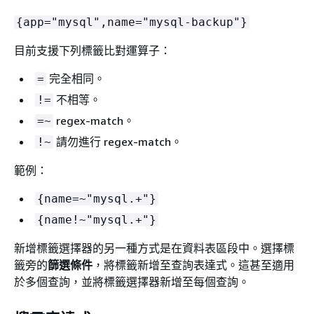
{
app="mysql",name="mysql-backup"}
目前支援下列標籤比對運算子：
完全相同。
=
不相等。
!=
regex-match。
=~
請勿進行 regex-match。
!~
範例：
{
name=~"mysql.+"}
{
name!~"mysql.+"}
新增標籤選擇器的另一種方式是在資料表區段中。選擇標
籤旁的
篩選條件
，將標籤新增至查詢表達式。這甚至適用
於多個查詢，並將標籤選擇器新增至每個查詢。