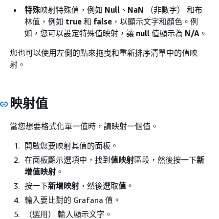
特殊
映射特殊值，例如
Null
、
NaN
（非數字） 和布
林值，例如
true
和
false
，以顯示文字和顏色。例
如，您可以設定特殊值映射，讓
null
值顯示為
N/A
。
您也可以使用左側的點來拖曳和重新排序清單中的值映
射。
映射值
當您想要格式化單一值時，請映射一個值。
開啟您要映射其值的面板。
在面板顯示選項中，找到
值映射
區段，然後按一下
新
增值映射
。
按一下
新增映射
，然後選取
值
。
輸入要比對的 Grafana 值。
（選用） 輸入顯示文字。