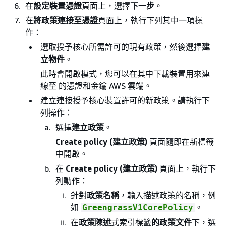
在
設定裝置憑證
頁面上，選擇
下一步
。
在
將政策連接至憑證
頁面上，執行下列其中一項操
作：
選取授予核心所需許可的現有政策，然後選擇
建
立物件
。
此時會開啟模式，您可以在其中下載裝置用來連
線至 的憑證和金鑰 AWS 雲端。
建立連接授予核心裝置許可的新政策。請執行下
列操作：
選擇
建立政策
。
Create policy (建立政策)
頁面隨即在新標籤
中開啟。
在
Create policy (建立政策)
頁面上，執行下
列動作：
針對
政策名稱
，輸入描述政策的名稱，例
如
。
GreengrassV1CorePolicy
在
政策陳述
式索引標籤
的政策文件
下，選