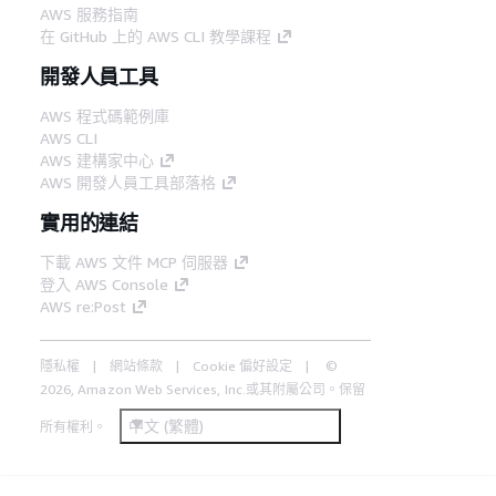
AWS 服務指南
在 GitHub 上的 AWS CLI 教學課程
開發人員工具
AWS 程式碼範例庫
AWS CLI
AWS 建構家中心
AWS 開發人員工具部落格
實用的連結
下載 AWS 文件 MCP 伺服器
登入 AWS Console
AWS re:Post
隱私權
網站條款
Cookie 偏好設定
©
2026, Amazon Web Services, Inc.或其附屬公司。保留
中文 (繁體)
所有權利。