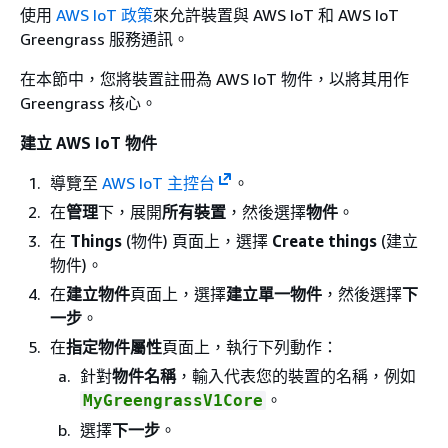
使用
AWS IoT 政策
來允許裝置與 AWS IoT 和 AWS IoT
Greengrass 服務通訊。
在本節中，您將裝置註冊為 AWS IoT 物件，以將其用作
Greengrass 核心。
建立 AWS IoT 物件
導覽至
AWS IoT 主控台
。
在
管理
下，展開
所有裝置
，然後選擇
物件
。
在
Things
(物件) 頁面上，選擇
Create things
(建立
物件)。
在
建立物件
頁面上，選擇
建立單一物件
，然後選擇
下
一步
。
在
指定物件屬性
頁面上，執行下列動作：
針對
物件名稱
，輸入代表您的裝置的名稱，例如
。
MyGreengrassV1Core
選擇
下一步
。