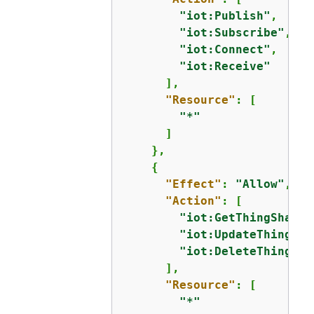
"iot:Publish"
,

"iot:Subscribe"
,

"iot:Connect"
,

"iot:Receive"
      ],

"Resource"
: [

"*"
      ]

    },

{
"Effect"
: 
"Allow"
,

"Action"
: [

"iot:GetThingShadow
"iot:UpdateThingSha
"iot:DeleteThingSha
      ],

"Resource"
: [

"*"