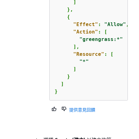
      ]

    },

{
"Effect"
: 
"Allow"
,

"Action"
: [

"greengrass:*"
      ],

"Resource"
: [

"*"
      ]

    }

  ]

}
提供意見回饋