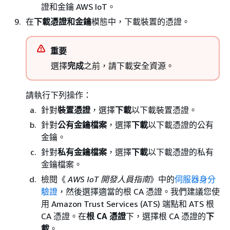
證和金鑰 AWS IoT。
在
下載憑證和金鑰
模態中，下載裝置的憑證。
重要
選擇
完成
之前，請下載安全資源。
請執行下列操作：
針對
裝置憑證
，選擇
下載
以下載裝置憑證。
針對
公有金鑰檔案
，選擇
下載
以下載憑證的公有
金鑰。
針對
私有金鑰檔案
，選擇
下載
以下載憑證的私有
金鑰檔案。
檢閱《
AWS IoT 開發人員指南
》中的
伺服器身分
驗證
，然後選擇適當的根 CA 憑證。我們建議您使
用 Amazon Trust Services (ATS) 端點和 ATS 根
CA 憑證。在
根 CA 憑證
下，選擇根 CA 憑證的
下
載
。