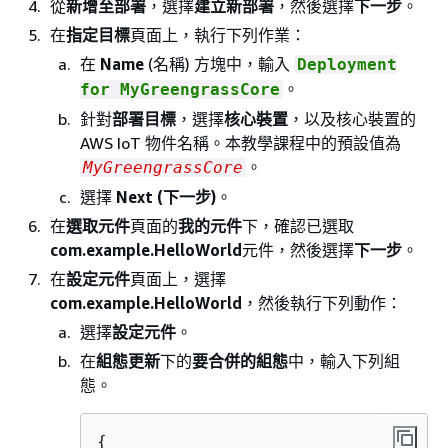
從
新增至部署
，選擇
建立新部署
，然後選擇
下一步
。
在
指定目標
頁面上，執行下列作業：
在
Name
(名稱) 方塊中，輸入
Deployment
。
for MyGreengrassCore
針對
部署目標
，選擇
核心裝置
，以及核心裝置的
AWS IoT 物件名稱。本教學課程中的預設值為
。
MyGreengrassCore
選擇
Next (下一步)
。
在
選取元件
頁面的
我的元件
下，確認已選取
com.example.HelloWorld
元件，然後選擇
下一步
。
在
設定元件
頁面上，選擇
com.example.HelloWorld
，然後執行下列動作：
選擇
設定元件
。
在
組態更新
下的
要合併的組態
中，輸入下列組
態。
{