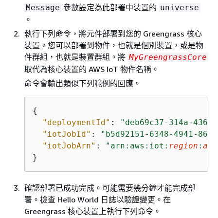
參數設定為此部署中裝置的
Message
universe
。
執行下列命令，將元件部署到您的 Greengrass 核心
裝置。您可以部署到物件，也就是個別裝置，或是物
件群組，也就是裝置群組。將
MyGreengrassCore
取代為核心裝置的 AWS IoT 物件名稱。
命令會輸出類似下列範例的回應。
{
"deploymentId"
: 
"deb69c37-314a-4369-
"iotJobId"
: 
"b5d92151-6348-4941-8603
"iotJobArn"
: 
"arn:aws:iot:
region
:
acc
}
確認部署已成功完成。可能需要幾分鐘才能完成部
署。檢查 Hello World 日誌以驗證變更。在
Greengrass 核心裝置上執行下列命令。