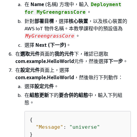
在
Name
(名稱) 方塊中，輸入
Deployment
。
for MyGreengrassCore
針對
部署目標
，選擇
核心裝置
，以及核心裝置的
AWS IoT 物件名稱。本教學課程中的預設值為
。
MyGreengrassCore
選擇
Next (下一步)
。
在
選取元件
頁面的
我的元件
下，確認已選取
com.example.HelloWorld
元件，然後選擇
下一步
。
在
設定元件
頁面上，選擇
com.example.HelloWorld
，然後執行下列動作：
選擇
設定元件
。
在
組態更新
下的
要合併的組態
中，輸入下列組
態。
{
"Message"
: 
"universe"
}