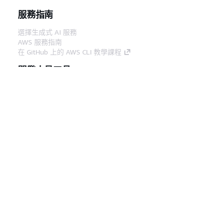
服務指南
選擇生成式 AI 服務
AWS 服務指南
在 GitHub 上的 AWS CLI 教學課程
開發人員工具
AWS 程式碼範例庫
AWS CLI
AWS 建構家中心
AWS 開發人員工具部落格
實用的連結
下載 AWS 文件 MCP 伺服器
登入 AWS Console
AWS re:Post
隱私權
網站條款
Cookie 偏好設定
©
2026, Amazon Web Services, Inc.或其附屬公司。保留