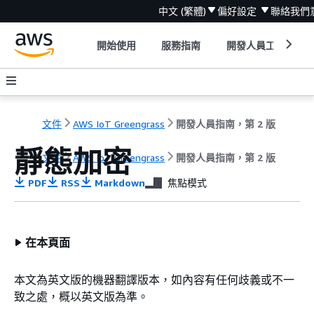
中文 (繁體)
偏好設定
聯絡我們
開始使用
服務指南
開發人員工具
文件
AWS IoT Greengrass
開發人員指南，第 2 版
靜態加密
文件
AWS IoT Greengrass
開發人員指南，第 2 版
PDF
RSS
Markdown
焦點模式
在本頁面
本文為英文版的機器翻譯版本，如內容有任何歧義或不一
致之處，概以英文版為準。