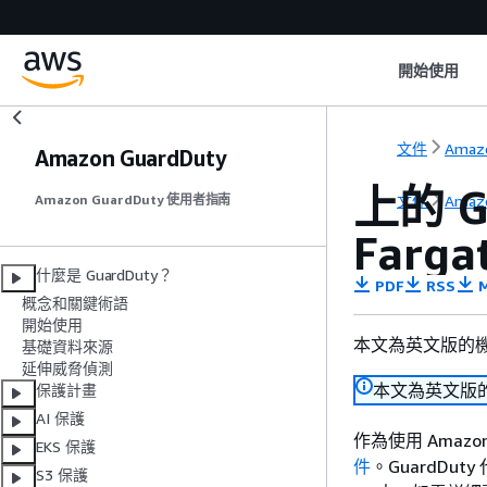
開始使用
文件
Amazo
Amazon GuardDuty
上的 G
文件
Amazo
Amazon GuardDuty 使用者指南
Farga
什麼是 GuardDuty？
PDF
RSS
M
概念和關鍵術語
開始使用
本文為英文版的
基礎資料來源
延伸威脅偵測
本文為英文版
保護計畫
AI 保護
作為使用 Amazo
EKS 保護
件
。GuardDut
S3 保護