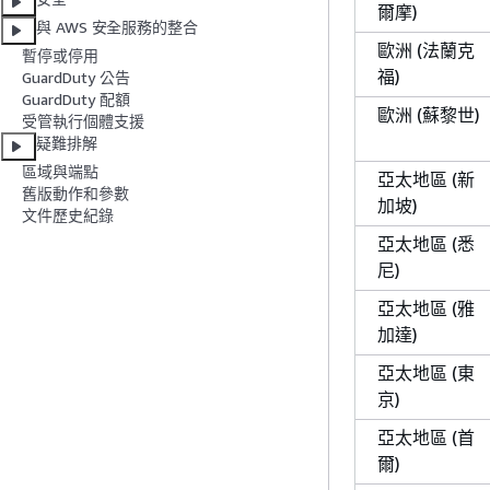
爾摩)
與 AWS 安全服務的整合
歐洲 (法蘭克
暫停或停用
福)
GuardDuty 公告
GuardDuty 配額
歐洲 (蘇黎世)
受管執行個體支援
疑難排解
區域與端點
亞太地區 (新
舊版動作和參數
加坡)
文件歷史紀錄
亞太地區 (悉
尼)
亞太地區 (雅
加達)
亞太地區 (東
京)
亞太地區 (首
爾)