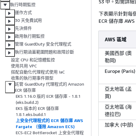
S3 中。如需詳
執行時期監控
運作方式
下表顯示針對每個 AW
30 天免費試用
ECR 儲存庫 AW
先決條件
啟用執行期監控
AWS 區域
管理 GuardDuty 安全代理程式
執行期涵蓋範圍問題和故障診斷
美國西部 (奧
設定 CPU 和記憶體監控
勒岡)
使用共用 VPC
Europe (Paris)
搭配自動化代理程式使用 IaC
收集的執行期事件類型
託管 GuardDuty 代理程式的 Amazon
亞太地區 (孟
ECR 儲存庫
買)
EKS 1.16.0 版的 ECR 儲存庫 - 1.8.1
(eks.build.2)
亞太地區 (海
EKS 版本的 ECR 儲存庫
德拉巴)
1.8.1.eks.build.1
上安全代理程式的 ECR 儲存庫 AWS
加拿大 (中部)
Fargate （僅限 Amazon ECS)
ECS-EC2 Bottlerocket 上安全代理程