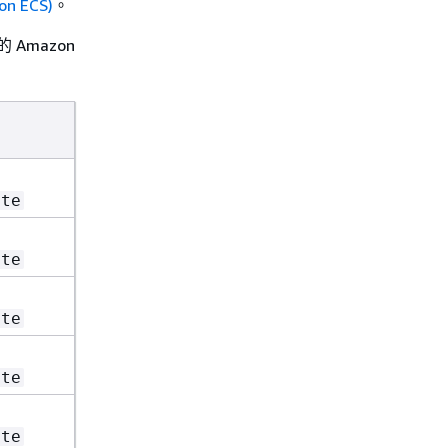
 ECS)
。
的 Amazon
ate
ate
ate
ate
ate