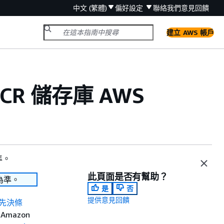
中文 (繁體)
偏好設定
聯絡我們
意見回饋
建立 AWS 帳戶
ECR 儲存庫 AWS
準。
此頁面是否有幫助？
為準。
是
否
提供意見回饋
先決條
Amazon