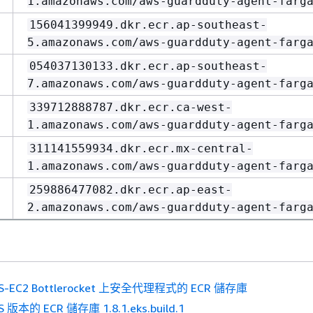
1.amazonaws.com/aws-guardduty-agent-farg
156041399949.dkr.ecr.ap-southeast-
5.amazonaws.com/aws-guardduty-agent-farg
054037130133.dkr.ecr.ap-southeast-
7.amazonaws.com/aws-guardduty-agent-farg
339712888787.dkr.ecr.ca-west-
1.amazonaws.com/aws-guardduty-agent-farg
311141559934.dkr.ecr.mx-central-
1.amazonaws.com/aws-guardduty-agent-farg
259886477082.dkr.ecr.ap-east-
2.amazonaws.com/aws-guardduty-agent-farg
S-EC2 Bottlerocket 上安全代理程式的 ECR 儲存庫
S 版本的 ECR 儲存庫 1.8.1.eks.build.1