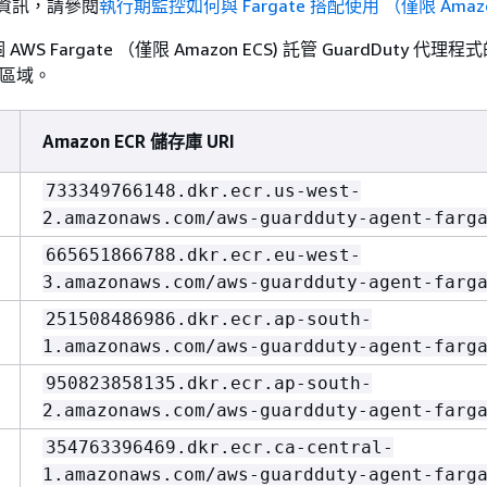
細資訊，請參閱
執行期監控如何與 Fargate 搭配使用 （僅限 Amazon
S Fargate （僅限 Amazon ECS) 託管 GuardDuty 代理程式
S 區域。
Amazon ECR 儲存庫 URI
733349766148.dkr.ecr.us-west-
2.amazonaws.com/aws-guardduty-agent-farg
665651866788.dkr.ecr.eu-west-
3.amazonaws.com/aws-guardduty-agent-farg
251508486986.dkr.ecr.ap-south-
1.amazonaws.com/aws-guardduty-agent-farg
950823858135.dkr.ecr.ap-south-
2.amazonaws.com/aws-guardduty-agent-farg
354763396469.dkr.ecr.ca-central-
1.amazonaws.com/aws-guardduty-agent-farg