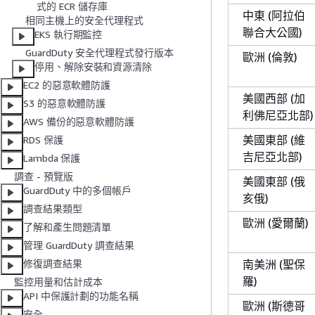
式的 ECR 儲存庫
中東 (阿拉伯
相同主機上的安全代理程式
聯合大公國)
EKS 執行期監控
GuardDuty 安全代理程式發行版本
歐洲 (倫敦)
停用、解除安裝和資源清除
EC2 的惡意軟體防護
美國西部 (加
S3 的惡意軟體防護
利佛尼亞北部)
AWS 備份的惡意軟體防護
美國東部 (維
RDS 保護
吉尼亞北部)
Lambda 保護
調查 - 預覽版
美國東部 (俄
GuardDuty 中的多個帳戶
亥俄)
調查結果類型
歐洲 (愛爾蘭)
了解和產生問題清單
管理 GuardDuty 調查結果
南美洲 (聖保
修復調查結果
羅)
監控用量和估計成本
API 中保護計劃的功能名稱
歐洲 (斯德哥
安全