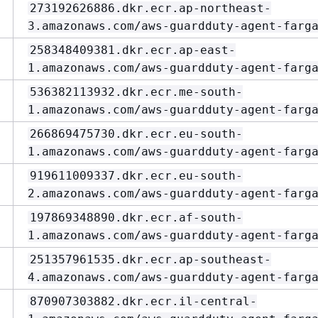
273192626886.dkr.ecr.ap-northeast-
3.amazonaws.com/aws-guardduty-agent-farg
258348409381.dkr.ecr.ap-east-
1.amazonaws.com/aws-guardduty-agent-farg
536382113932.dkr.ecr.me-south-
1.amazonaws.com/aws-guardduty-agent-farg
266869475730.dkr.ecr.eu-south-
1.amazonaws.com/aws-guardduty-agent-farg
919611009337.dkr.ecr.eu-south-
2.amazonaws.com/aws-guardduty-agent-farg
197869348890.dkr.ecr.af-south-
1.amazonaws.com/aws-guardduty-agent-farg
251357961535.dkr.ecr.ap-southeast-
4.amazonaws.com/aws-guardduty-agent-farg
870907303882.dkr.ecr.il-central-