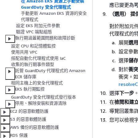
在 Amazon EKS 資源上手動安裝
應已變更為
GuardDuty 安全代理程式
手動更新 Amazon EKS 資源的安全
（選用） 提
代理程式
設定 EKS 附加元件參數
對於附加元
驗證 VPC 端點組態
代理程式的
執行期涵蓋範圍問題和故障診斷
展開
選
設定 CPU 和記憶體監控
設定參數
使用共用 VPC
搭配自動化代理程式使用 IaC
選擇
儲
收集的執行期事件類型
對於
衝
託管 GuardDuty 代理程式的 Amazon
衝突。
ECR 儲存庫
相同主機上的安全代理程式
resolveC
EKS 執行期監控
選擇
下一步
GuardDuty 安全代理程式發行版本
在
檢閱和建
停用、解除安裝和資源清除
導覽回叢集
EC2 的惡意軟體防護
S3 的惡意軟體防護
您可以檢視
AWS 備份的惡意軟體防護
RDS 保護