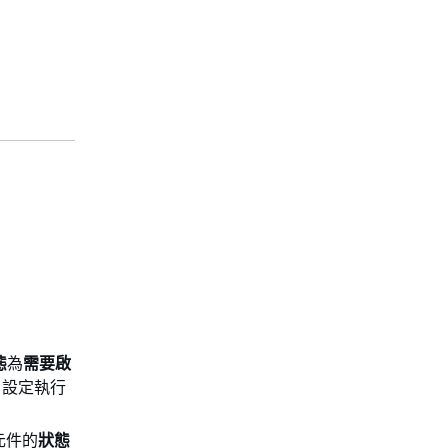
態
為
需要啟
帳戶設定執行
元件的
狀態