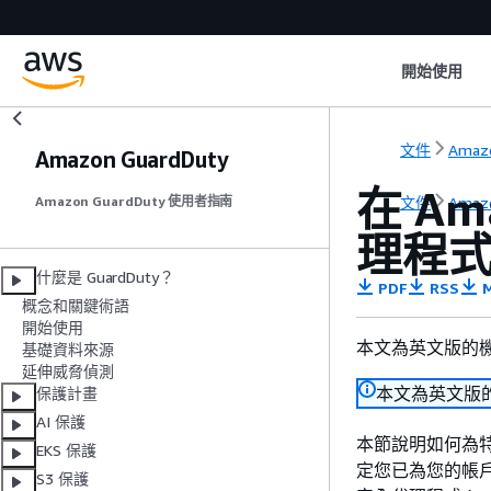
開始使用
文件
Amazo
Amazon GuardDuty
在 Am
文件
Amazo
Amazon GuardDuty 使用者指南
理程
什麼是 GuardDuty？
PDF
RSS
M
概念和關鍵術語
開始使用
本文為英文版的
基礎資料來源
延伸威脅偵測
本文為英文版
保護計畫
AI 保護
本節說明如何為特定
EKS 保護
定您已為您的帳戶
S3 保護