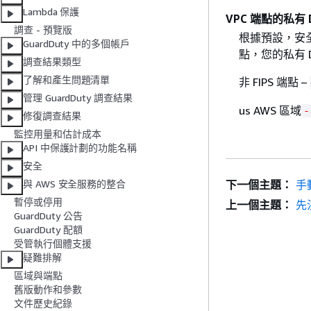
Lambda 保護
VPC 端點的私有 
調查 - 預覽版
根據預設，安全代
GuardDuty 中的多個帳戶
點，您的私有 
調查結果類型
了解和產生問題清單
非 FIPS 端點 –
管理 GuardDuty 調查結果
us AWS 區域
-
修復調查結果
監控用量和估計成本
API 中保護計劃的功能名稱
安全
下一個主題：
手
與 AWS 安全服務的整合
暫停或停用
上一個主題：
先決
GuardDuty 公告
GuardDuty 配額
受管執行個體支援
疑難排解
區域與端點
舊版動作和參數
文件歷史紀錄