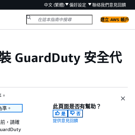
中文 (繁體)
偏好設定
聯絡我們
意見回饋
建立 AWS 帳戶
裝 GuardDuty 安全代
準。
此頁面是否有幫助？
為準。
是
否
提供意見回饋
之前，請確
dDuty