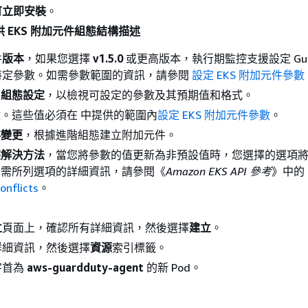
可立即安裝
。
供 EKS 附加元件組態結構描述
件
版本
，如果您選擇
v1.5.0
或更高版本，執行期監控支援設定 Guar
特定參數。如需參數範圍的資訊，請參閱
設定 EKS 附加元件參數
用組態設定
，以檢視可設定的參數及其預期值和格式。
。這些值必須在 中提供的範圍內
設定 EKS 附加元件參數
。
存變更
，根據進階組態建立附加元件。
突解決方法
，當您將參數的值更新為非預設值時，您選擇的選項
如需所列選項的詳細資訊，請參閱《
Amazon EKS API 參考
》中的
onflicts
。
。
立
頁面上，確認所有詳細資訊，然後選擇
建立
。
詳細資訊，然後選擇
資源
索引標籤。
字首為
aws-guardduty-agent
的新 Pod。