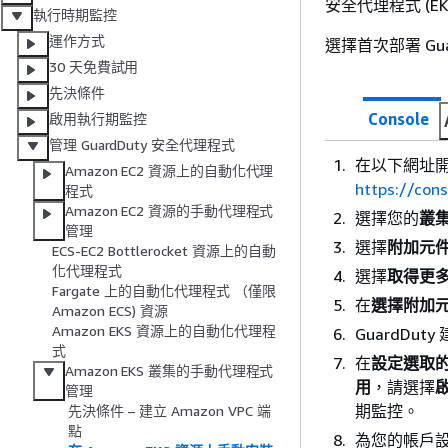
安全代理程式 (E
執行時期監控
運作方式
選擇首次部署 Gu
30 天免費試用
先決條件
Console
啟用執行期監控
管理 GuardDuty 安全代理程式
在以下網址開啟
Amazon EC2 資源上的自動化代理
https://con
程式
Amazon EC2 資源的手動代理程式
選擇您的
叢
管理
選擇
附加元
ECS-EC2 Bottlerocket 資源上的自動
化代理程式
選擇
取得更
Fargate 上的自動化代理程式 （僅限
在
選擇附加
Amazon ECS) 資源
Amazon EKS 資源上的自動化代理程
GuardDu
式
在
設定選取
Amazon EKS 叢集的手動代理程式
用
，請選擇
啟
管理
期監控。
先決條件 – 建立 Amazon VPC 端
點
為您的帳戶設定