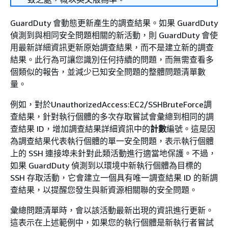
GuardDuty 會動態更新產生的調查結果。如果 GuardDuty
偵測到與相同安全問題相關的新活動，則 GuardDuty 會使
用最新詳細資訊更新原始調查結果，而不是建立新的調查
結果。此行為可讓您識別任何持續的問題，而無需查看多
個類似的報告，並減少已知安全問題的整體問題清單數
量。
例如，對於UnauthorizedAccess:EC2/SSHBruteForce調
查結果，針對執行個體的多次存取嘗試會彙總到相同的調
查結果 ID，增加調查結果詳細資訊中的
計數
編號。這是因
為調查結果代表執行個體的單一安全問題，表示執行個體
上的 SSH 連接埠未針對此類活動進行適當地保護。不過，
如果 GuardDuty 偵測到以環境中新執行個體為目標的
SSH 存取活動，它會建立一個具有唯一調查結果 ID 的新調
查結果，以提醒您發生與新資源相關聯的安全問題。
彙總問題清單時，會以該活動最新出現的資訊進行更新。
這表示在上述範例中，如果您的執行個體是新執行者嘗試