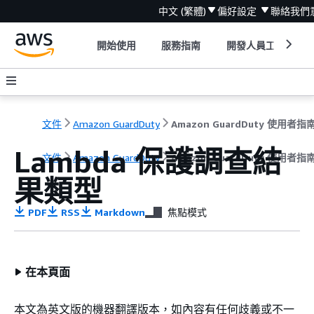
中文 (繁體)
偏好設定
聯絡我們
開始使用
服務指南
開發人員工具
文件
Amazon GuardDuty
Amazon GuardDuty 使用者指
Lambda 保護調查結
文件
Amazon GuardDuty
Amazon GuardDuty 使用者指
果類型
PDF
RSS
Markdown
焦點模式
在本頁面
本文為英文版的機器翻譯版本，如內容有任何歧義或不一