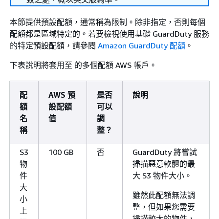
本節提供預設配額，通常稱為限制。除非指定，否則每個
配額都是區域特定的。若要檢視使用基礎 GuardDuty 服務
的特定預設配額，請參閱
Amazon GuardDuty 配額
。
下表說明將套用至 的多個配額 AWS 帳戶。
配
AWS 預
是否
說明
額
設配額
可以
名
值
調
稱
整？
S3
100 GB
否
GuardDuty 將嘗試
物
掃描惡意軟體的最
件
大 S3 物件大小。
大
雖然此配額無法調
小
整，但如果您需要
上
掃描較大的物件，