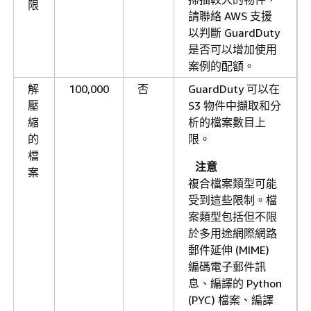
限
請聯絡 AWS 支援
以判斷 GuardDuty
是否可以增加使用
案例的配額。
解
100,000
否
GuardDuty 可以在
壓
S3 物件中擷取和分
縮
析的檔案數目上
的
限。
檔
注意
案
複合檔案類型可能
受到這些限制。檔
案類型包括但不限
於多用途網際網路
郵件延伸 (MIME)
編碼電子郵件訊
息、編譯的 Python
(PYC) 檔案、編譯