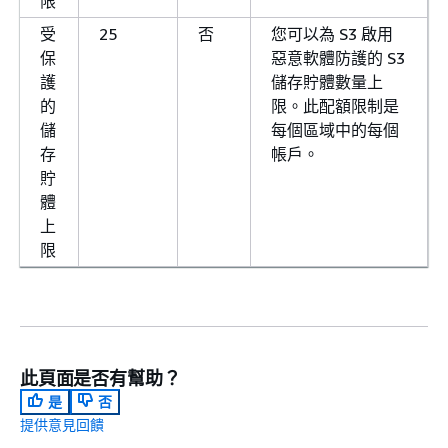
限
受
25
否
您可以為 S3 啟用
保
惡意軟體防護的 S3
護
儲存貯體數量上
的
限。此配額限制是
儲
每個區域中的每個
存
帳戶。
貯
體
上
限
此頁面是否有幫助？
是
否
提供意見回饋