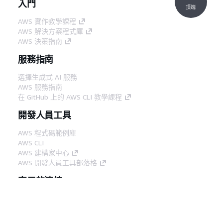
入門
頂端
AWS 實作教學課程
AWS 解決方案程式庫
AWS 決策指南
服務指南
選擇生成式 AI 服務
AWS 服務指南
在 GitHub 上的 AWS CLI 教學課程
開發人員工具
AWS 程式碼範例庫
AWS CLI
AWS 建構家中心
AWS 開發人員工具部落格
實用的連結
下載 AWS 文件 MCP 伺服器
登入 AWS Console
AWS re:Post