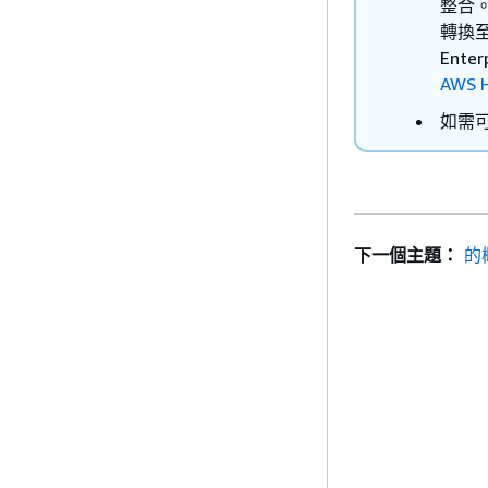
整合。
轉換至
Ente
AWS H
如需可
下一個主題：
的概