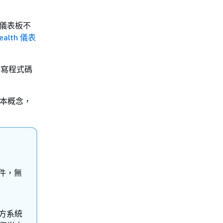
儀表板不
ealth 儀表
要編寫程式碼
基本概念，
 事件，無
第三方系統