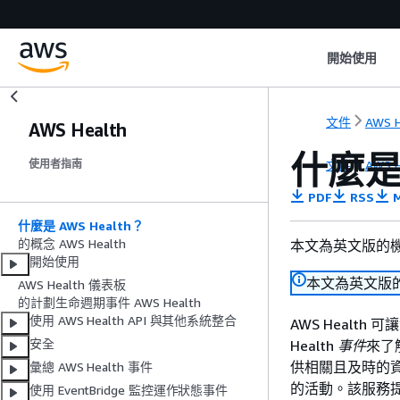
開始使用
文件
AWS H
AWS Health
什麼是 
文件
AWS H
使用者指南
PDF
RSS
M
什麼是 AWS Health？
的概念 AWS Health
本文為英文版的
開始使用
本文為英文版
AWS Health 儀表板
的計劃生命週期事件 AWS Health
使用 AWS Health API 與其他系統整合
AWS Healt
安全
Health
事件
來了
供相關且及時的資
彙總 AWS Health 事件
的活動。該服務提
使用 EventBridge 監控運作狀態事件