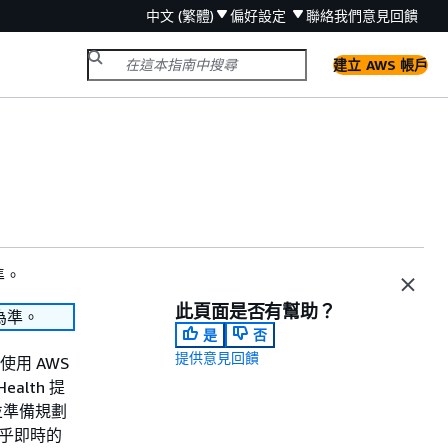
中文 (繁體)
偏好設定
聯絡我們
意見回饋
建立 AWS 帳戶
準。
此頁面是否有幫助？
為準。
是
否
提供意見回饋
使用 AWS
alth 提
並準備規劃
近乎即時的