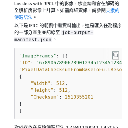
Lossless with RPCL 中的影像，檢查總和會在解碼的
全解析度影像上計算。如需詳細資訊，請參閱
支援的
傳輸語法
。
以下是 IFRC 的範例中繼資料輸出，這是匯入任務程序
的一部分產生並記錄至
job-output-
。
manifest.json
"ImageFrames"
: [
{
"ID"
: 
"6789067890678901234512345123451
"PixelDataChecksumFromBaseToFullResolu
{
"Width"
: 
512
,

"Height"
: 
512
,

"Checksum"
: 
2510355201
}

對於存放在原始傳輸語法 1.2.840.10008.1.2.4.203、