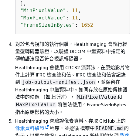
"MinPixelValue"
: 
11
"MaxPixelValue"
: 
11
"FrameSizeInBytes"
: 
1652
對於包含視訊的執行個體，HealthImaging 會執行輕
量型轉碼器驗證，以驗證 DICOM 中繼資料中指定的
傳輸語法是否符合視訊轉碼器。
HealthImaging 會使用 CRC32 演算法，在原始影片物
件上計算 IFRC 檢查總和值。IFRC 檢查總和值會記錄
到
，並保留在
job-output-manifest.json
HealthImaging 中繼資料中。如同存放在原始傳輸語
法中的映像 （如上所述），
和
MinPixelValue
將無法使用。FrameSizeInBytes
MaxPixelValue
指出原始影格的大小。
HealthImaging 會驗證像素資料、存取 GitHub 上的
像素資料驗證
程序，並遵循 檔案中
的
README.md
指示，以獨立驗證 HealthImaging 所使用的各種
影像