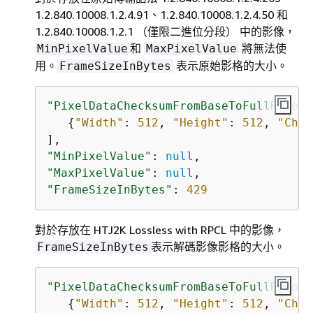
1.2.840.10008.1.2.4.91、1.2.840.10008.1.2.4.50 和
1.2.840.10008.1.2.1 （僅限二進位分段） 中的影像，
和
將無法使
MinPixelValue
MaxPixelValue
用。
表示原始影格的大小。
FrameSizeInBytes
"PixelDataChecksumFromBaseToFullResolu
{
"Width"
: 
512
, 
"Height"
: 
512
, 
"Chec
"MinPixelValue"
: 
null
"MaxPixelValue"
: 
null
"FrameSizeInBytes"
: 
429
對於存放在 HTJ2K Lossless with RPCL 中的影像，
表示解碼影像影格的大小。
FrameSizeInBytes
"PixelDataChecksumFromBaseToFullResolu
{
"Width"
: 
512
, 
"Height"
: 
512
, 
"Chec