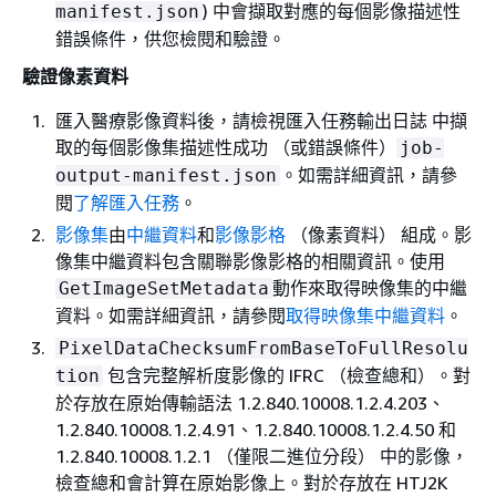
) 中會擷取對應的每個影像描述性
manifest.json
錯誤條件，供您檢閱和驗證。
驗證像素資料
匯入醫療影像資料後，請檢視匯入任務輸出日誌 中擷
取的每個影像集描述性成功 （或錯誤條件）
job-
。如需詳細資訊，請參
output-manifest.json
閱
了解匯入任務
。
影像集
由
中繼資料
和
影像影格
（像素資料） 組成。影
像集中繼資料包含關聯影像影格的相關資訊。使用
動作來取得映像集的中繼
GetImageSetMetadata
資料。如需詳細資訊，請參閱
取得映像集中繼資料
。
PixelDataChecksumFromBaseToFullResolu
包含完整解析度影像的 IFRC （檢查總和）。對
tion
於存放在原始傳輸語法 1.2.840.10008.1.2.4.203、
1.2.840.10008.1.2.4.91、1.2.840.10008.1.2.4.50 和
1.2.840.10008.1.2.1 （僅限二進位分段） 中的影像，
檢查總和會計算在原始影像上。對於存放在 HTJ2K