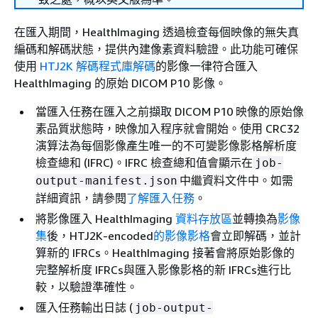
在匯入期間，HealthImaging 透過檢查每個映像的無失真
編碼和解碼狀態，提供內建像素資料驗證。此功能可確保
使用
HTJ2K 解碼程式庫解碼
的影像一律符合匯入
HealthImaging 的原始 DICOM P10 影像。
當匯入任務在匯入之前擷取 DICOM P10 映像的原始像
素品質狀態時，映像加入程序就會開始。使用 CRC32
演算法為每個影像產生唯一的不可變影像影格解析度
檢查總和 (IFRC)。IFRC 檢查總和值會顯示在
job-
中繼資料文件中。如需
output-manifest.json
詳細資訊，請參閱
了解匯入任務
。
將影像匯入 HealthImaging
資料存放區
並轉換為
影像
集
後，HTJ2K-encoded
的影像影格
會立即解碼，並計
算新的 IFRCs。HealthImaging 接著會將原始影像的
完整解析度 IFRCs與匯入影像影格的新 IFRCs進行比
較，以驗證準確性。
匯入任務輸出日誌 (
job-output-