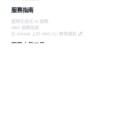
服務指南
選擇生成式 AI 服務
AWS 服務指南
在 GitHub 上的 AWS CLI 教學課程
開發人員工具
AWS 程式碼範例庫
AWS CLI
AWS 建構家中心
AWS 開發人員工具部落格
實用的連結
下載 AWS 文件 MCP 伺服器
登入 AWS Console
AWS re:Post
隱私權
網站條款
Cookie 偏好設定
©
2026, Amazon Web Services, Inc.或其附屬公司。保留