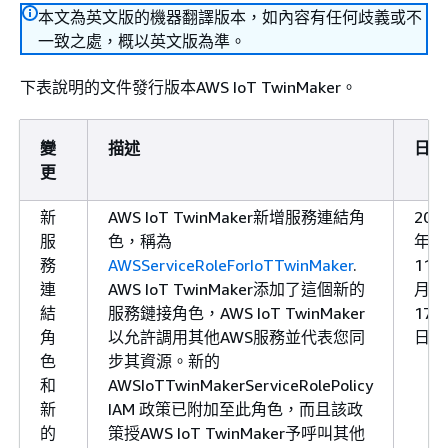
本文為英文版的機器翻譯版本，如內容有任何歧義或不
一致之處，概以英文版為準。
下表說明的文件發行版本AWS IoT TwinMaker。
變
描述
日期
更
新
AWS IoT TwinMaker新增服務連結角
202
服
色，稱為
年
務
AWSServiceRoleForIoTTwinMaker
.
11
連
AWS IoT TwinMaker添加了這個新的
月
結
服務鏈接角色，AWS IoT TwinMaker
17
角
以允許調用其他AWS服務並代表您同
日
色
步其資源。新的
和
AWSIoTTwinMakerServiceRolePolicy
新
IAM 政策已附加至此角色，而且該政
的
策授AWS IoT TwinMaker予呼叫其他