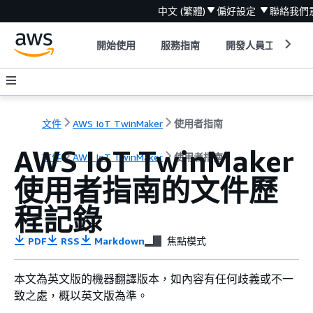
中文 (繁體)
偏好設定
聯絡我們
開始使用
服務指南
開發人員工具
文件
AWS IoT TwinMaker
使用者指南
AWS IoT TwinMaker
文件
AWS IoT TwinMaker
使用者指南
使用者指南的文件歷
程記錄
PDF
RSS
Markdown
焦點模式
本文為英文版的機器翻譯版本，如內容有任何歧義或不一
致之處，概以英文版為準。