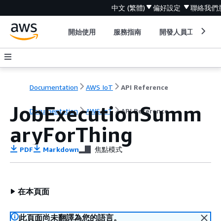
中文 (繁體)
偏好設定
聯絡我們
開始使用
服務指南
開發人員工具
Documentation
AWS IoT
API Reference
JobExecutionSumm
Documentation
AWS IoT
API Reference
aryForThing
PDF
Markdown
焦點模式
在本頁面
此頁面尚未翻譯為您的語言。