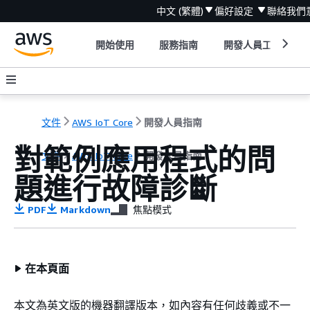
中文 (繁體)
偏好設定
聯絡我們
開始使用
服務指南
開發人員工具
文件
AWS IoT Core
開發人員指南
對範例應用程式的問
文件
AWS IoT Core
開發人員指南
題進行故障診斷
PDF
Markdown
焦點模式
在本頁面
本文為英文版的機器翻譯版本，如內容有任何歧義或不一