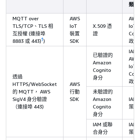
類型
MQTT over
AWS
AWS
TLS/TCP、TLS 相
IoT
X.509 憑
IoT
互授權 (連接埠
裝置
證
Core
†
8883 或 443)
)
SDK
政策
IAM
已驗證的
AWS
Amazon
IoT
Cognito
Core
透過
身分
政策
HTTPS/WebSocket
AWS
的 MQTT， AWS
行動
未驗證的
SigV4 身分驗證
SDK
Amazon
IAM
（連接埠 443)
Cognito
策
身分
IAM 或聯
IAM
合身分
策