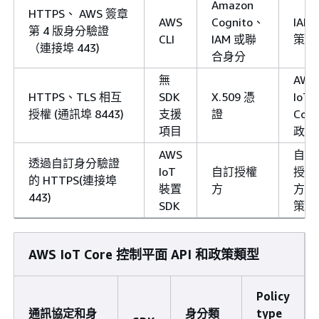
Amazon
HTTPS、 AWS 簽章
AWS
Cognito、
IAM
第 4 版身分驗證
CLI
IAM 或聯
策
（連接埠 443)
合身分
無
AWS
HTTPS、TLS 相互
SDK
X.509 憑
IoT
授權 (通訊埠 8443)
支援
證
Core
項目
政策
AWS
自訂
透過自訂身分驗證
IoT
自訂授權
授權
的 HTTPS(連接埠
裝置
方
方政
443)
SDK
策
AWS IoT Core 控制平面 API 和政策類型
Policy
通訊協定和身
身分類
type