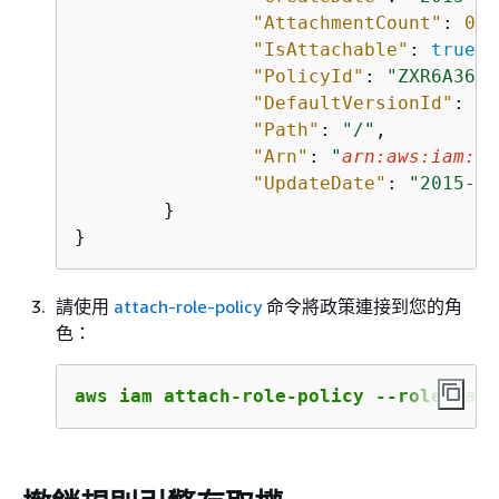
"AttachmentCount"
: 
0
,

"IsAttachable"
: 
true
,

"PolicyId"
: 
"ZXR6A36LT
"DefaultVersionId"
: 
"v
"Path"
: 
"/"
,

"Arn"
: 
"
arn:aws:iam::1
"UpdateDate"
: 
"2015-09
	}

}
請使用
attach-role-policy
命令將政策連接到您的角
色：
aws iam attach-role-policy --role-name