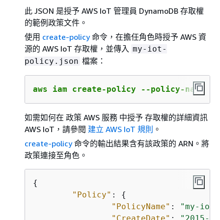
此 JSON 是授予 AWS IoT 管理員 DynamoDB 存取權
的範例政策文件。
使用
create-policy
命令，在擔任角色時授予 AWS 資
源的 AWS IoT 存取權，並傳入
my-iot-
檔案：
policy.json
aws iam create-policy --policy-name 
my
如需如何在 政策 AWS 服務 中授予 存取權的詳細資訊
AWS IoT，請參閱
建立 AWS IoT 規則
。
create-policy
命令的輸出結果含有該政策的 ARN。將
政策連接至角色。
{
"Policy"
: 
{
"PolicyName"
: 
"my-iot-
"CreateDate"
: 
"2015-09