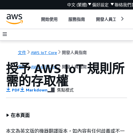
中文 (繁體)
偏好設定
聯絡我們
開始使用
服務指南
開發人員工具
文件
AWS IoT Core
開發人員指南
授予 AWS IoT 規則所
文件
AWS IoT Core
開發人員指南
需的存取權
PDF
Markdown
焦點模式
在本頁面
本文為英文版的機器翻譯版本，如內容有任何歧義或不一