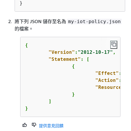
}
將下列 JSON 儲存至名為
my-iot-policy.json
的檔案。
{
"Version"
:
"2012-10-17"
,

"Statement"
: [

{
"Effect"
: 
"A
"Action"
: 
"d
"Resource"
: 
		}

	]

}
提供意見回饋