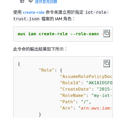
提供意見回饋
使用
create-role
命令來建立用於指定
iot-role-
檔案的 IAM 角色：
trust.json
aws iam create-role --role-name 
my
-iot
此令命的輸出結果如下所示：
{
"Role"
: 
{
"AssumeRolePolicyDocum
"RoleId"
: 
"AKIAIOSFODN
"CreateDate"
: 
"2015-09
"RoleName"
: 
"my-iot-ro
"Path"
: 
"/"
,

"Arn"
: 
"
arn:aws:iam::1
	}
