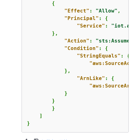
{
"Effect"
: 
"Allow"
,

"Principal"
: 
{
"Service"
: 
"iot.amaz
        },

"Action"
: 
"sts:AssumeRol
"Condition"
: 
{
"StringEquals"
: 
{
"aws:SourceAccou
            },

"ArnLike"
: 
{
"aws:SourceArn"
:
            }

        }

        }

    ]

}