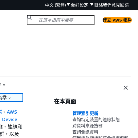
中文 (繁體)
偏好設定
聯絡我們
意見回饋
建立 AWS 帳戶
準。
為準。
在本頁面
檔
、
AWS
管理索引更新
 Device
查詢特定裝置的連線狀態
跨資料來源搜尋
態、連線和
查詢彙總資料
機群，以及
使用機群指標監控彙總資料和