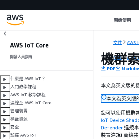
開始使用
文件
AWS I
AWS IoT Core
機群
文件
AWS I
開發人員指南
PDF
Markdo
什麼是 AWS IoT？
本文為英文版的
入門教學課程
AWS IoT 教學課程
本文為英文版
連線至 AWS IoT Core
管理裝置
您可以使用機群
標籤資源
IoT Device Shad
安全
Defender
違規事
裝置違規) 彙
監控 AWS IoT