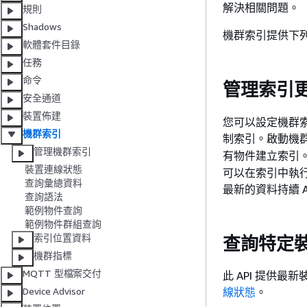
解決相關問題。
規則
Shadows
機群索引提供下
軟體套件目錄
任務
命令
管理索引
安全通道
裝置佈建
您可以設定機群
機群索引
制索引。啟動機群
管理機群索引
有物件建立索引
裝置連線狀態
可以在索引中執行
查詢彙總資料
最新的資料持續 A
查詢語法
範例物件查詢
範例物件群組查詢
索引位置資料
查詢特定
機群指標
MQTT 型檔案交付
此 API 提供
線狀態
。
Device Advisor