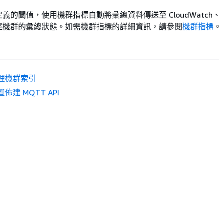
義的閾值，使用機群指標自動將彙總資料傳送至 CloudWatch
控機群的彙總狀態。如需機群指標的詳細資訊，請參閱
機群指標
理機群索引
佈建 MQTT API