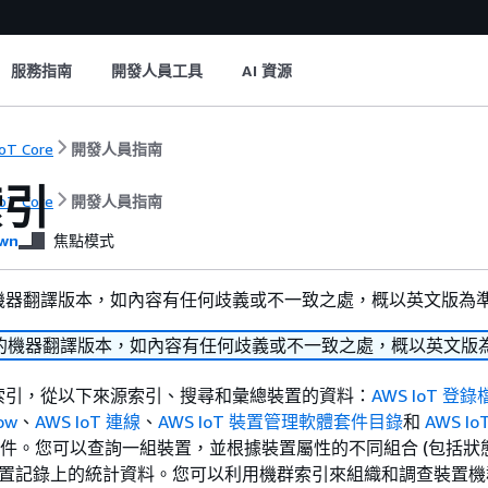
服務指南
開發人員工具
AI 資源
oT Core
開發人員指南
索引
oT Core
開發人員指南
wn
焦點模式
機器翻譯版本，如內容有任何歧義或不一致之處，概以英文版為
的機器翻譯版本，如內容有任何歧義或不一致之處，概以英文版
索引，從以下來源索引、搜尋和彙總裝置的資料：
AWS IoT 登錄
ow
、
AWS IoT 連線
、
AWS IoT 裝置管理軟體套件目錄
和
AWS IoT
件。您可以查詢一組裝置，並根據裝置屬性的不同組合 (包括狀
總裝置記錄上的統計資料。您可以利用機群索引來組織和調查裝置