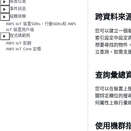
裝置位置
事件訊息
跨資料來
疑難排解
AWS IoT 裝置SDKs、行動SDKs和 AWS
IoT 裝置用戶端
您可以建立一個
程式碼範例
索引設定中設定
AWS IoT 配額
想要尋找的物件。
AWS IoT Core 定價
立查詢。如需支
查詢彙總
您可以在裝置上
關特定欄位的搜尋
何屬性上執行彙
使用機群