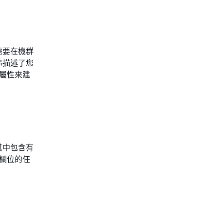
需要在機群
串描述了您
何屬性來建
其中包含有
訂欄位的任