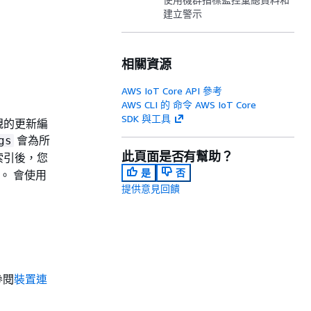
建立警示
相關資源
AWS IoT Core API 參考
AWS CLI 的 命令 AWS IoT Core
SDK 與工具
規的更新編
會為所
gs
此頁面是否有幫助？
索引後，您
是
否
。 會使用
提供意見回饋
參閱
裝置連