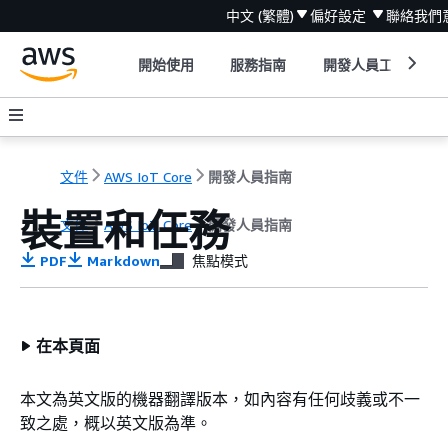
中文 (繁體)
偏好設定
聯絡我們
開始使用
服務指南
開發人員工具
文件
AWS IoT Core
開發人員指南
裝置和任務
文件
AWS IoT Core
開發人員指南
PDF
Markdown
焦點模式
在本頁面
本文為英文版的機器翻譯版本，如內容有任何歧義或不一
致之處，概以英文版為準。