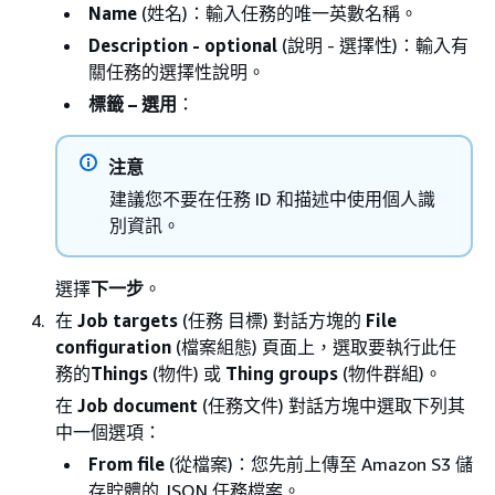
Name
(姓名)：輸入任務的唯一英數名稱。
Description - optional
(說明 - 選擇性)：輸入有
關任務的選擇性說明。
標籤 – 選用
：
注意
建議您不要在任務 ID 和描述中使用個人識
別資訊。
選擇
下一步
。
在
Job targets
(任務 目標) 對話方塊的
File
configuration
(檔案組態) 頁面上，選取要執行此任
務的
Things
(物件) 或
Thing groups
(物件群組)。
在
Job document
(任務文件) 對話方塊中選取下列其
中一個選項：
From file
(從檔案)：您先前上傳至 Amazon S3 儲
存貯體的 JSON 任務檔案。