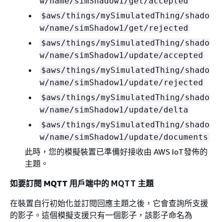
w/name/simShadow1/get/accepted
$aws/things/mySimulatedThing/shado
w/name/simShadow1/get/rejected
$aws/things/mySimulatedThing/shado
w/name/simShadow1/update/accepted
$aws/things/mySimulatedThing/shado
w/name/simShadow1/update/rejected
$aws/things/mySimulatedThing/shado
w/name/simShadow1/update/delta
$aws/things/mySimulatedThing/shado
w/name/simShadow1/update/documents
此時，您的模擬裝置已準備好接收由 AWS IoT發佈的
主題。
如要訂閱
MQTT 用戶端
中的 MQTT 主題
在裝置自行初始化並訂閱回應主題之後，它會查詢所支援
的影子。這個模擬支援只有一個影子，該影子命名為