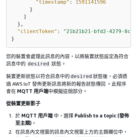
"timestamp"
: 
1591141596
      }

    ]

  },

"clientToken"
: 
"21b21b21-bfd2-4279-8c65
}
您的裝置會處理此訊息的內容，以將裝置狀態設定為符合
訊息中的
狀態。
desired
裝置更新狀態以符合訊息中的
狀態後，必須透
desired
過 AWS IoT 發佈更新訊息將新的報告狀態傳回 。此程序
會在
MQTT 用戶端
中模擬這個部分。
從裝置更新影子
於
MQTT 用戶端
中，選擇
Publish to a topic (發佈
至主題)
。
在訊息內文視窗的訊息內文視窗上方的主題欄位中，