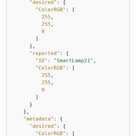
"desired"
: 
{
"ColorRGB"
: [

255
,

255
,

0
        ]

      },

"reported"
: 
{
"ID"
: 
"SmartLamp21"
,

"ColorRGB"
: [

255
,

255
,

0
        ]

      }

    },

"metadata"
: 
{
"desired"
: 
{
"ColorRGB"
: [
