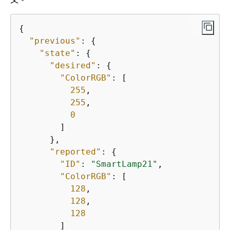
{
"previous"
: 
{
"state"
: 
{
"desired"
: 
{
"ColorRGB"
: [

255
,

255
,

0
        ]

      },

"reported"
: 
{
"ID"
: 
"SmartLamp21"
,

"ColorRGB"
: [

128
,

128
,

128
        ]
