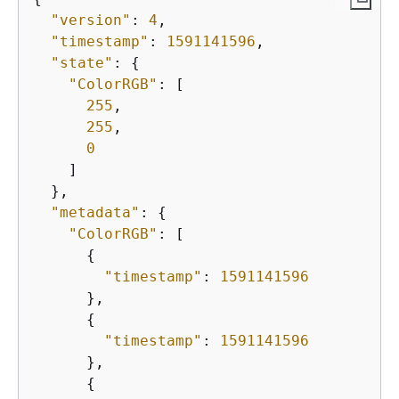
"version"
: 
4
,

"timestamp"
: 
1591141596
,

"state"
: 
{
"ColorRGB"
: [

255
,

255
,

0
    ]

  },

"metadata"
: 
{
"ColorRGB"
: [

{
"timestamp"
: 
1591141596
      },

{
"timestamp"
: 
1591141596
      },

{