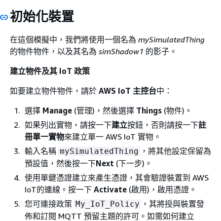
初始化裝置
在這個模擬中，我們將使用一個名為
mySimulatedThing
的物件物件，以及其名為
simShadow1
的影子。
建立物件及其 IoT 政策
如要建立物件物件，請於
AWS IoT 主控台
中：
選擇
Manage
(管理)，然後選擇
Things
(物件)。
如果列出實物，請按一下
建立
按鈕，否則請按一下
註
冊單一實物
來建立單一 AWS IoT 實物。
輸入名稱
，將其他設定保留為
mySimulatedThing
預設值，然後按一下
Next
(下一步)。
使用單鍵憑證建立來產生憑證，其會驗證裝置到 AWS
IoT的連線。按一下
Activate
(啟用)，啟用憑證。
您可連接政策
，其將授與裝置發
My_IoT_Policy
佈和訂閱 MQTT 預留主題的許可。如需如何建立