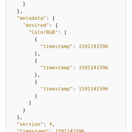
    }

  },

"metadata"
: 
{
"desired"
: 
{
"ColorRGB"
: [

{
"timestamp"
: 
1591141596
        },

{
"timestamp"
: 
1591141596
        },

{
"timestamp"
: 
1591141596
        }

      ]

    }

  },

"version"
: 
4
,

"timestamp"
: 
1591141596
,
