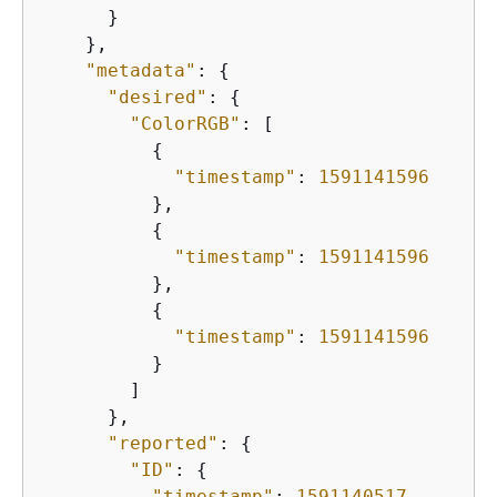
      }

    },

"metadata"
: 
{
"desired"
: 
{
"ColorRGB"
: [

{
"timestamp"
: 
1591141596
          },

{
"timestamp"
: 
1591141596
          },

{
"timestamp"
: 
1591141596
          }

        ]

      },

"reported"
: 
{
"ID"
: 
{
"timestamp"
: 
1591140517