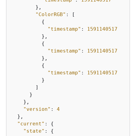
        },

"ColorRGB"
: [

{
"timestamp"
: 
1591140517
          },

{
"timestamp"
: 
1591140517
          },

{
"timestamp"
: 
1591140517
          }

        ]

      }

    },

"version"
: 
4
  },

"current"
: 
{
"state"
: 
{