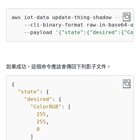
aws iot-data update-thing-shadow --thing-
    --cli-binary-format raw-in-base64-out 
    --payload 
'
{
"state":
{
"desired":
{
"Colo
如果成功，這個命令應該會傳回下列影子文件。
{
"state"
: 
{
"desired"
: 
{
"ColorRGB"
: [

255
,

255
,

0
      ]
