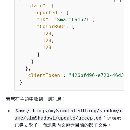
"state"
: 
{
"reported"
: 
{
"ID"
: 
"SmartLamp21"
,

"ColorRGB"
: [

128
,

128
,

128
      ]

    }

  },

"clientToken"
: 
"426bfd96-e720-46d3-9
}
若您在主題中收到一則訊息：
$aws/things/mySimulatedThing/shadow/n
：這表示
ame/simShadow1/update/accepted
已建立影子，而訊息內文包含目前的影子文件。