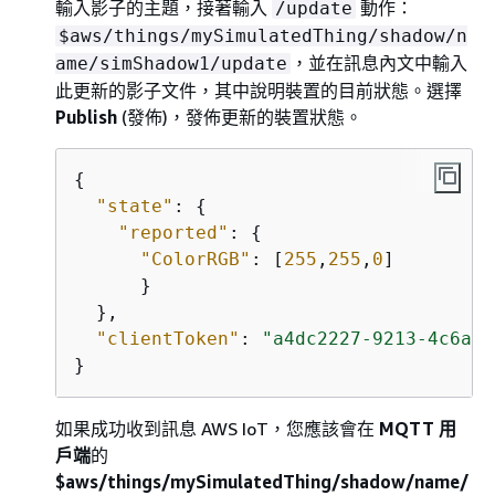
輸入影子的主題，接著輸入
動作：
/update
$aws/things/mySimulatedThing/shadow/n
，並在訊息內文中輸入
ame/simShadow1/update
此更新的影子文件，其中說明裝置的目前狀態。選擇
Publish
(發佈)，發佈更新的裝置狀態。
{
"state"
: 
{
"reported"
: 
{
"ColorRGB"
: [
255
,
255
,
0
]

      }

  },

"clientToken"
: 
"a4dc2227-9213-4c6a-a
}
如果成功收到訊息 AWS IoT，您應該會在
MQTT 用
戶端
的
$aws/things/mySimulatedThing/shadow/name/