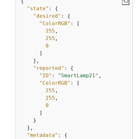
{
"state"
: 
{
"desired"
: 
{
"ColorRGB"
: [

255
,

255
,

0
      ]

    },

"reported"
: 
{
"ID"
: 
"SmartLamp21"
,

"ColorRGB"
: [

255
,

255
,

0
      ]

    }

  },

"metadata"
: 
{