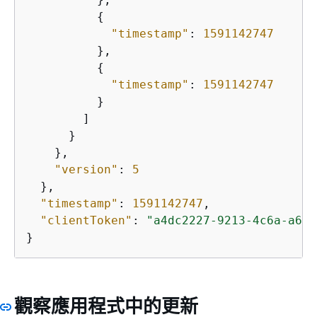
{
"timestamp"
: 
1591142747
          },

{
"timestamp"
: 
1591142747
          }

        ]

      }

    },

"version"
: 
5
  },

"timestamp"
: 
1591142747
,

"clientToken"
: 
"a4dc2227-9213-4c6a-a6a5
}
觀察應用程式中的更新