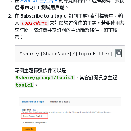
在
AWS IoT 主控台
的導覽窗格中，選擇
測試
，然後
選擇
MQTT 測試用戶端
。
在
Subscribe to a topic
(訂閱主題) 索引標籤中，輸
入
來訂閱裝置發佈的主題。若要使用共
topicName
享訂閱，請訂閱共享訂閱的主題篩選條件，如下所
示：
$share/
{
ShareName}/
{
TopicFilter}
範例主題篩選條件可以是
，其會訂閱訊息主題
$share/group1/topic1
。
topic1