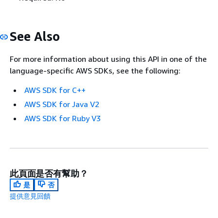
See Also
For more information about using this API in one of the
language-specific AWS SDKs, see the following:
AWS SDK for C++
AWS SDK for Java V2
AWS SDK for Ruby V3
此頁面是否有幫助？
是
否
提供意見回饋