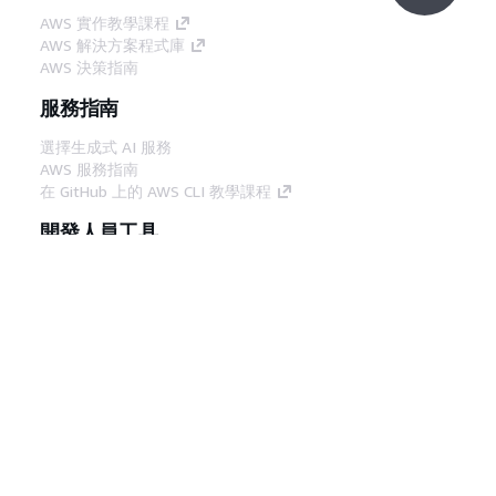
AWS 實作教學課程
AWS 解決方案程式庫
AWS 決策指南
服務指南
選擇生成式 AI 服務
AWS 服務指南
在 GitHub 上的 AWS CLI 教學課程
開發人員工具
AWS 程式碼範例庫
AWS CLI
AWS 建構家中心
AWS 開發人員工具部落格
實用的連結
下載 AWS 文件 MCP 伺服器
登入 AWS Console
AWS re:Post