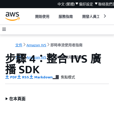
中文 (繁體)
偏好設定
聯絡我們
開始使用
服務指南
開發人員工具
文件
Amazon IVS
即時串流使用者指南
步驟 4：整合 IVS 廣
文件
Amazon IVS
即時串流使用者指南
播 SDK
PDF
RSS
Markdown
焦點模式
在本頁面