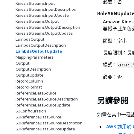
必要：否
KinesisStreamsInput
KinesisStreamsInputDescription
RoleARNUpdat
KinesisStreamsInputUpdate
Amazon Ki
KinesisStreamsOutput
KinesisStreamsOutputDescription
要授予此角色
KinesisStreamsOutputUpdate
LambdaOutput
類型：字串
LambdaOutputDescription
LambdaOutputUpdate
長度限制：長度
MappingParameters
Output
模式：
arn:.
OutputDescription
OutputUpdate
必要：否
RecordColumn
RecordFormat
ReferenceDataSource
另請參閱
ReferenceDataSourceDescription
ReferenceDataSourceUpdate
S3Configuration
如需在其中一種語言
S3ReferenceDataSource
S3ReferenceDataSourceDescription
AWS 適用於 C
S3ReferenceDataSourceUpdate