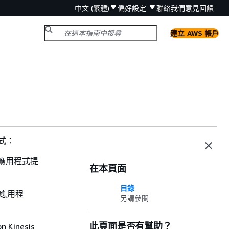
中文 (繁體)
偏好設定
聯絡我們
意見回饋
建立 AWS 帳戶
程式：
SQL 應用程式提
在本頁面
目錄
L 應用程
另請參閱
此頁面是否有幫助？
inesis