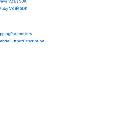
ava V2 的 SDK
uby V3 的 SDK
ppingParameters
mbdaOutputDescription