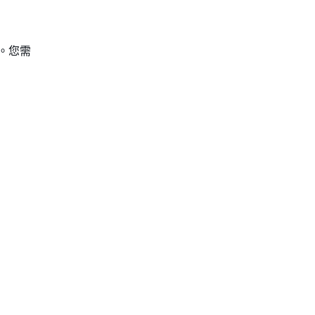
函數。您需
：