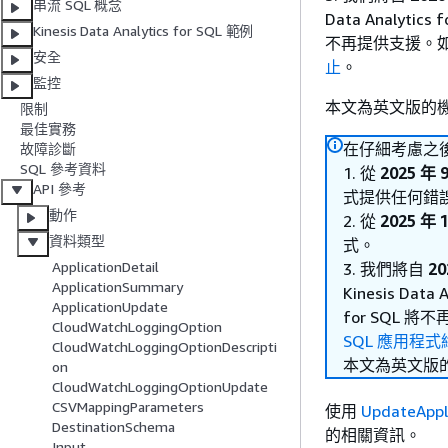
串流 SQL 概念
Data Analytic
Kinesis Data Analytics for SQL 範例
不再提供支援。
安全
止
。
監控
本文為英文版的
限制
最佳實務
在仔細考慮之後，我們
故障診斷
SQL 參考資料
1. 從
2025 年 
API 參考
式提供任何錯
動作
2. 從
2025 年 
資料類型
式。
ApplicationDetail
3. 我們將自
20
ApplicationSummary
Kinesis Dat
ApplicationUpdate
for SQL
CloudWatchLoggingOption
SQL 應用程式
CloudWatchLoggingOptionDescripti
本文為英文版
on
CloudWatchLoggingOptionUpdate
CSVMappingParameters
使用
UpdateAppl
DestinationSchema
的相關資訊。
Input