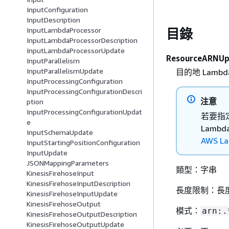
InputConfiguration
InputDescription
InputLambdaProcessor
目錄
InputLambdaProcessorDescription
InputLambdaProcessorUpdate
ResourceARNUp
InputParallelism
InputParallelismUpdate
目的地 Lambda
InputProcessingConfiguration
InputProcessingConfigurationDescri
注意
ption
InputProcessingConfigurationUpdat
若要指定
e
Lamb
InputSchemaUpdate
AWS L
InputStartingPositionConfiguration
InputUpdate
JSONMappingParameters
類型：字串
KinesisFirehoseInput
KinesisFirehoseInputDescription
長度限制：長度
KinesisFirehoseInputUpdate
KinesisFirehoseOutput
模式：
arn:.
KinesisFirehoseOutputDescription
KinesisFirehoseOutputUpdate