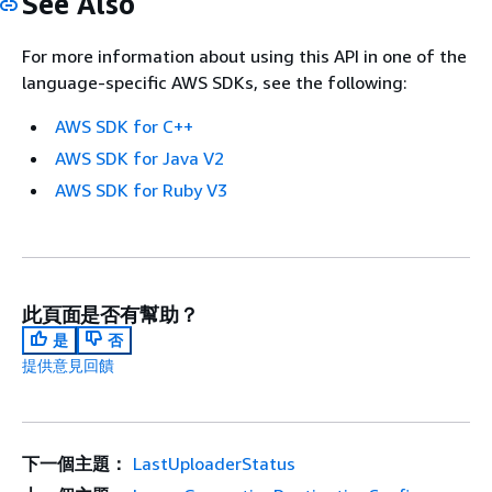
See Also
For more information about using this API in one of the
language-specific AWS SDKs, see the following:
AWS SDK for C++
AWS SDK for Java V2
AWS SDK for Ruby V3
此頁面是否有幫助？
是
否
提供意見回饋
下一個主題：
LastUploaderStatus