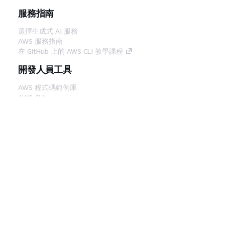
服務指南
選擇生成式 AI 服務
AWS 服務指南
在 GitHub 上的 AWS CLI 教學課程
開發人員工具
AWS 程式碼範例庫
AWS CLI
AWS 建構家中心
AWS 開發人員工具部落格
實用的連結
下載 AWS 文件 MCP 伺服器
登入 AWS Console
AWS re:Post
隱私權
網站條款
Cookie 偏好設定
©
2026, Amazon Web Services, Inc.或其附屬公司。保留