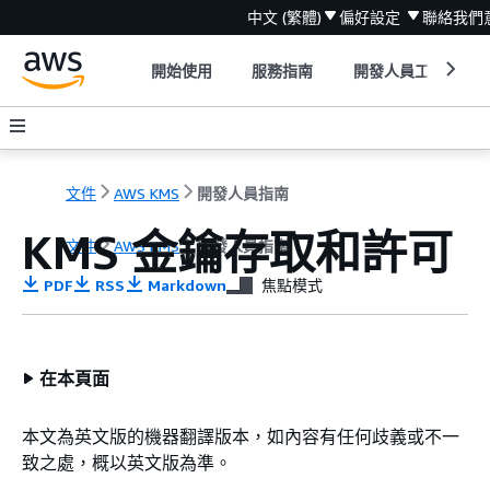
中文 (繁體)
偏好設定
聯絡我們
開始使用
服務指南
開發人員工具
文件
AWS KMS
開發人員指南
KMS 金鑰存取和許可
文件
AWS KMS
開發人員指南
PDF
RSS
Markdown
焦點模式
在本頁面
本文為英文版的機器翻譯版本，如內容有任何歧義或不一
致之處，概以英文版為準。