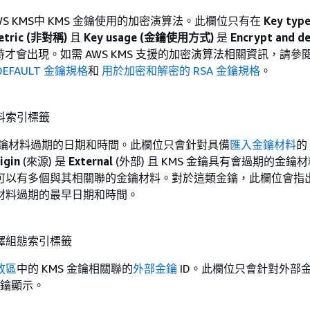
WS KMS中 KMS 金鑰使用的加密演算法。此欄位只有在
Key ty
tric (非對稱)
且
Key usage (金鑰使用方式)
是
Encrypt and d
時才會出現。如需 AWS KMS 支援的加密演算法相關資訊，請參
_DEFAULT 金鑰規格
和
用於加密和解密的 RSA 金鑰規格
。
料索引標籤
之金鑰材料過期的日期和時間。此欄位只會針對具備
匯入金鑰材料
的
igin
(來源) 是
External
(外部) 且 KMS 金鑰具有會過期的金鑰
可以有多個與其相關聯的金鑰材料。對於這類金鑰，此欄位會指
材料過期的最早日期和時間。
譯組態索引標籤
放區
中的 KMS 金鑰相關聯的
外部金鑰
ID。此欄位只會針對外部
金鑰顯示。