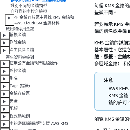
每個 KMS 金鑰
識別不同的金鑰類型
自訂您的主控台檢視
些微不同。
在 金鑰存放區中尋找 KMS 金鑰和
AWS CloudHSM 金鑰材料
若要顯示 KMS
啟用和停用金鑰
鑰的別名或金鑰 I
輪換金鑰
刪除金鑰
KMS 金鑰的詳
基本屬性。它還包
產生資料金鑰
態
、
標籤
、
金鑰
產生資料金鑰對
使用公有金鑰執行離線操作
多區域金鑰） 和
監控金鑰
別名
注意
Tags (標籤)
AWS K
金鑰存放區
KMS 金
安全
鑰的許可。
配額
程式碼範例
瀏覽 KMS 金
中的密碼編譯認證支援 AWS KMS