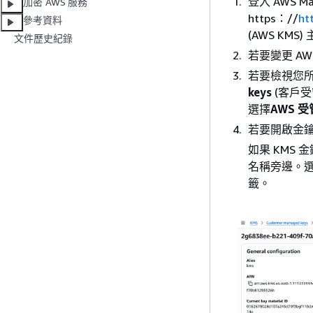
登入 AWS Ma
加密 AWS 服務
https：//
ht
參考資料
(AWS KMS
文件歷史紀錄
若要變更 A
若要檢視您
keys
(客戶受
選擇
AWS 
若要開啟金鑰
如果 KMS 
名稱旁邊。
籤。