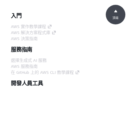
入門
頂端
AWS 實作教學課程
AWS 解決方案程式庫
AWS 決策指南
服務指南
選擇生成式 AI 服務
AWS 服務指南
在 GitHub 上的 AWS CLI 教學課程
開發人員工具
AWS 程式碼範例庫
AWS CLI
AWS 建構家中心
AWS 開發人員工具部落格
實用的連結
下載 AWS 文件 MCP 伺服器