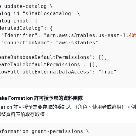
e update-catalog \

alog-id "s3tablescatalog" \

alog-input '
{
deratedCatalog": 
{
 "Identifier": "arn:aws:s3tables:us-east-1:
AW
 "ConnectionName": "aws:s3tables"

eateDatabaseDefaultPermissions": [],

eateTableDefaultPermissions": [],

lowFullTableExternalDataAccess": "True"

ake Formation 許可授予您的資料團隊
Formation 許可授予需要存取的委託人 （角色、使用者或群組）。
完整資料表讀取存取權：
eformation grant-permissions \
