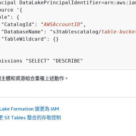
ncipal DataLakePrincipalIdentifier=arn:aws:ia
ource '
{
ble": 
{
 "CatalogId": "
AWSAccountID
",

 "DatabaseName": "s3tablescatalog/
table-bucke
 "TableWildcard": 
{
}

missions "SELECT" "DESCRIBE"
個主體和資源組合重複上述動作。
Lake Formation 變更為 IAM
 S3 Tables 整合的存取控制