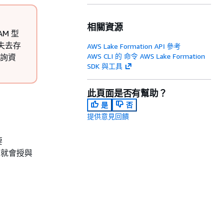
相關資源
AM 型
失去存
AWS Lake Formation API 參考
AWS CLI 的 命令 AWS Lake Formation
查詢資
SDK 與工具
此頁面是否有幫助？
是
否
提供意見回饋
要
n 就會授與