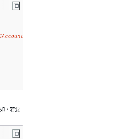
SAccountID
:bucket/*",

例如，若要