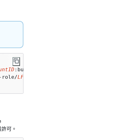
untID
:bucket/*" \

-role/
LFAccessRole
" \

e
預設許可。