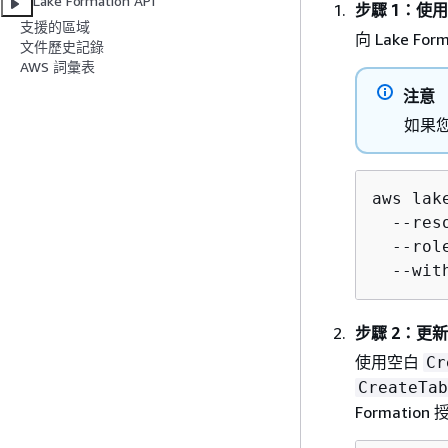
Lake Formation API
步驟 1：使用 
支援的區域
向 Lake For
文件歷史記錄
AWS 詞彙表
注意
如果您
aws lak
  --res
  --rol
  --wit
步驟 2：更新 
使用空白
Cr
CreateTab
Formati