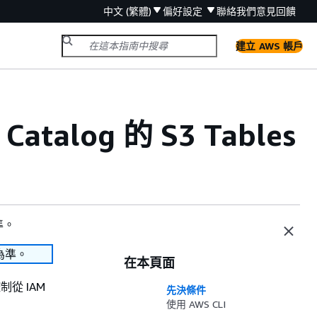
中文 (繁體)
偏好設定
聯絡我們
意見回饋
建立 AWS 帳戶
Catalog 的 S3 Tables
準。
為準。
在本頁面
控制從 IAM
先決條件
使用 AWS CLI