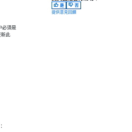
是
否
提供意見回饋
源中必須是
更新此
：