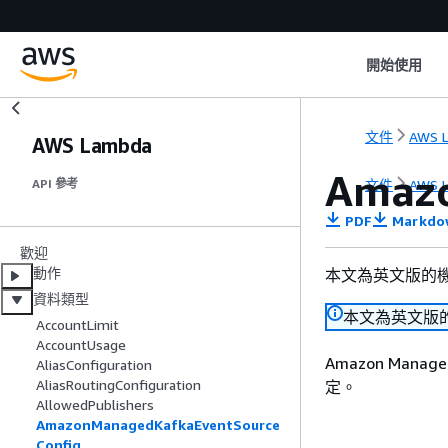
開始使用
文件
AWS 
AWS Lambda
Amazo
文件
AWS 
API 參考
PDF
Markdo
歡迎
動作
本文為英文版的
資料類型
本文為英文版
AccountLimit
AccountUsage
Amazon Manag
AliasConfiguration
AliasRoutingConfiguration
定。
AllowedPublishers
AmazonManagedKafkaEventSource
Config