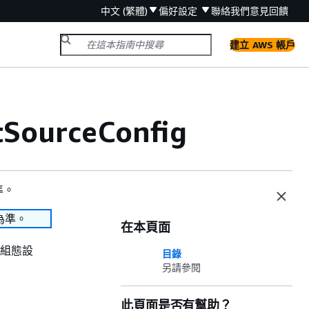
中文 (繁體)
偏好設定
聯絡我們
意見回饋
建立 AWS 帳戶
SourceConfig
準。
為準。
在本頁面
的具體組態設
目錄
另請參閱
此頁面是否有幫助？