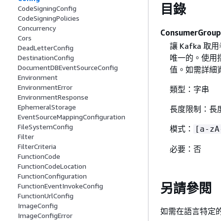
目錄
CodeSigningConfig
CodeSigningPolicies
Concurrency
ConsumerGroup
Cors
讓 Kafka 
DeadLetterConfig
唯一的。使用指
DestinationConfig
DocumentDBEventSourceConfig
值。如需詳細
Environment
EnvironmentError
類型：字串
EnvironmentResponse
EphemeralStorage
長度限制：長度
EventSourceMappingConfiguration
FileSystemConfig
模式：
[a-zA
Filter
FilterCriteria
必要：否
FunctionCode
FunctionCodeLocation
FunctionConfiguration
另請參閱
FunctionEventInvokeConfig
FunctionUrlConfig
ImageConfig
如需在語言特定的
ImageConfigError