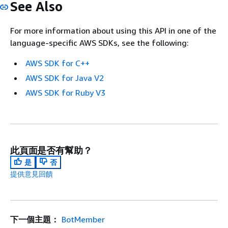
See Also
For more information about using this API in one of the
language-specific AWS SDKs, see the following:
AWS SDK for C++
AWS SDK for Java V2
AWS SDK for Ruby V3
此頁面是否有幫助？
是
否
提供意見回饋
下一個主題：
BotMember