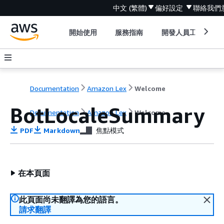
中文 (繁體)
偏好設定
聯絡我們
開始使用
服務指南
開發人員工具
Documentation
Amazon Lex
Welcome
BotLocaleSummary
Documentation
Amazon Lex
Welcome
PDF
Markdown
焦點模式
在本頁面
此頁面尚未翻譯為您的語言。
請求翻譯