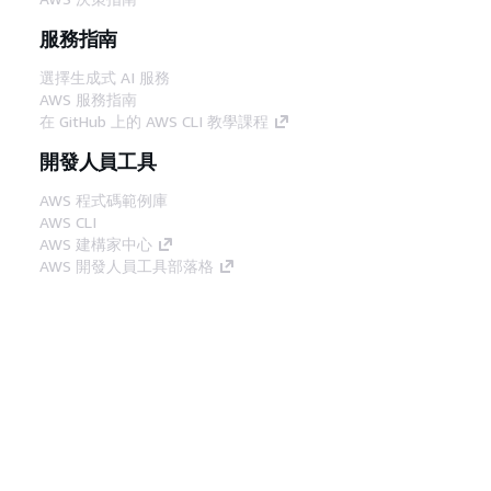
服務指南
選擇生成式 AI 服務
AWS 服務指南
在 GitHub 上的 AWS CLI 教學課程
開發人員工具
AWS 程式碼範例庫
AWS CLI
AWS 建構家中心
AWS 開發人員工具部落格
實用的連結
下載 AWS 文件 MCP 伺服器
登入 AWS Console
AWS re:Post
隱私權
網站條款
Cookie 偏好設定
©
2026, Amazon Web Services, Inc.或其附屬公司。保留