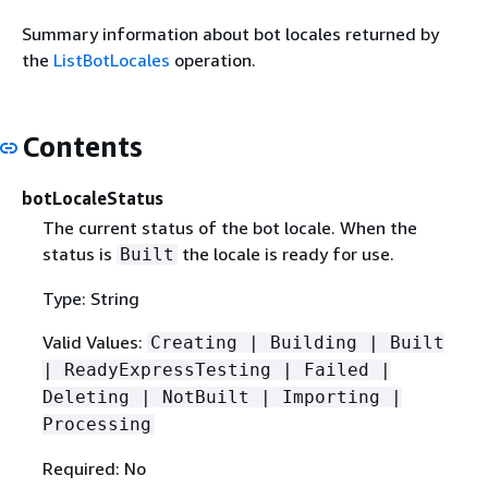
Summary information about bot locales returned by
the
ListBotLocales
operation.
Contents
botLocaleStatus
The current status of the bot locale. When the
status is
the locale is ready for use.
Built
Type: String
Valid Values:
Creating | Building | Built
| ReadyExpressTesting | Failed |
Deleting | NotBuilt | Importing |
Processing
Required: No