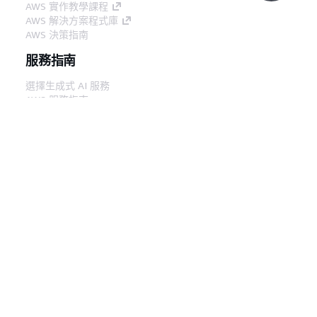
AWS 實作教學課程
AWS 解決方案程式庫
AWS 決策指南
服務指南
選擇生成式 AI 服務
AWS 服務指南
在 GitHub 上的 AWS CLI 教學課程
開發人員工具
AWS 程式碼範例庫
AWS CLI
AWS 建構家中心
AWS 開發人員工具部落格
實用的連結
下載 AWS 文件 MCP 伺服器
登入 AWS Console
AWS re:Post