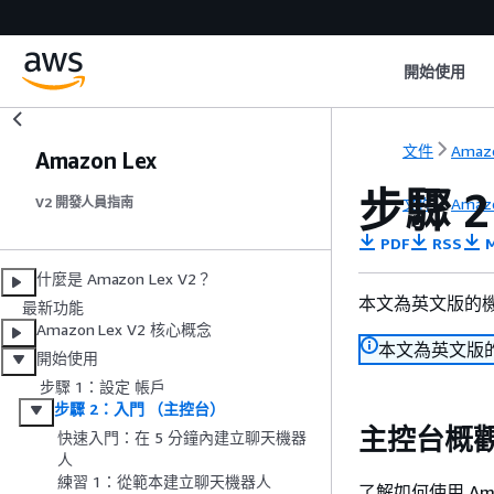
開始使用
文件
Amaz
Amazon Lex
步驟 
文件
Amaz
V2 開發人員指南
PDF
RSS
M
什麼是 Amazon Lex V2？
本文為英文版的
最新功能
Amazon Lex V2 核心概念
本文為英文版
開始使用
步驟 1：設定 帳戶
步驟 2：入門 （主控台）
主控台概
快速入門：在 5 分鐘內建立聊天機器
人
練習 1：從範本建立聊天機器人
了解如何使用 Am