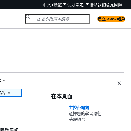
中文 (繁體)
偏好設定
聯絡我們
意見回饋
建立 AWS 帳戶
準。
為準。
在本頁面
主控台概觀
選擇您的學習路徑
基礎練習
和體驗層級