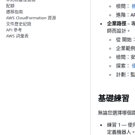
檢閱：
配額
遷移指南
進階：AP
AWS CloudFormation 資源
企業路徑
–
文件歷史紀錄
API 參考
師而設計。
AWS 詞彙表
從 開始
企業範
檢閱：安
探索：
計劃：
基礎練習
無論您選擇哪個
練習 1 — 
定義機器人