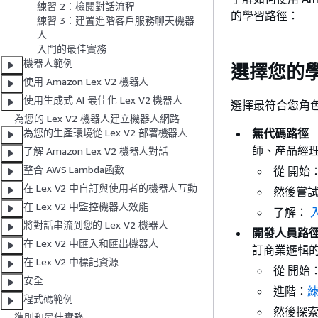
練習 2：檢閱對話流程
的學習路徑：
練習 3：建置進階客戶服務聊天機器
人
入門的最佳實務
機器人範例
選擇您的
使用 Amazon Lex V2 機器人
使用生成式 AI 最佳化 Lex V2 機器人
選擇最符合您角
為您的 Lex V2 機器人建立機器人網路
無代碼路徑 
為您的生產環境從 Lex V2 部署機器人
師、產品經
了解 Amazon Lex V2 機器人對話
整合 AWS Lambda函數
從 開始
在 Lex V2 中自訂與使用者的機器人互動
然後嘗
在 Lex V2 中監控機器人效能
了解：
將對話串流到您的 Lex V2 機器人
開發人員路
在 Lex V2 中匯入和匯出機器人
訂商業邏輯
在 Lex V2 中標記資源
從 開始
安全
進階：
練
程式碼範例
然後探
準則和最佳實務