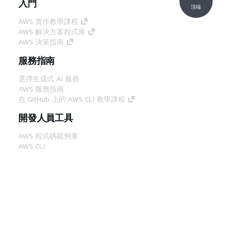
入門
頂端
AWS 實作教學課程
AWS 解決方案程式庫
AWS 決策指南
服務指南
選擇生成式 AI 服務
AWS 服務指南
在 GitHub 上的 AWS CLI 教學課程
開發人員工具
AWS 程式碼範例庫
AWS CLI
AWS 建構家中心
AWS 開發人員工具部落格
實用的連結
下載 AWS 文件 MCP 伺服器
登入 AWS Console
AWS re:Post