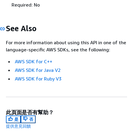
Required: No
See Also
For more information about using this API in one of the
language-specific AWS SDKs, see the following:
AWS SDK for C++
AWS SDK for Java V2
AWS SDK for Ruby V3
此頁面是否有幫助？
是
否
提供意見回饋