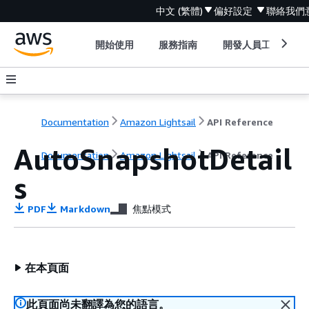
中文 (繁體)
偏好設定
聯絡我們
開始使用
服務指南
開發人員工具
Documentation
Amazon Lightsail
API Reference
AutoSnapshotDetail
Documentation
Amazon Lightsail
API Reference
s
PDF
Markdown
焦點模式
在本頁面
此頁面尚未翻譯為您的語言。