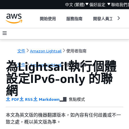
中文 (繁體)
偏好設定
聯絡我們
開始使用
服務指南
開發人員工具
文件
Amazon Lightsail
使用者指南
為Lightsail執行個體
文件
Amazon Lightsail
使用者指南
設定IPv6-only 的聯
網
PDF
RSS
Markdown
焦點模式
本文為英文版的機器翻譯版本，如內容有任何歧義或不一
致之處，概以英文版為準。