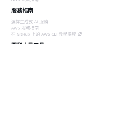
服務指南
選擇生成式 AI 服務
AWS 服務指南
在 GitHub 上的 AWS CLI 教學課程
開發人員工具
AWS 程式碼範例庫
AWS CLI
AWS 建構家中心
AWS 開發人員工具部落格
實用的連結
下載 AWS 文件 MCP 伺服器
登入 AWS Console
AWS re:Post
隱私權
網站條款
Cookie 偏好設定
©
2026, Amazon Web Services, Inc.或其附屬公司。保留