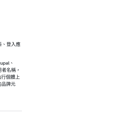
資料、登入應
upal、
使用者名稱，
執行個體上
的品牌元