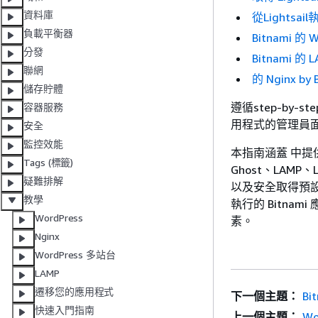
資料庫
從Lightsai
負載平衡器
Bitnami 的 W
分發
Bitnami 的 
聯網
的 Nginx by
儲存貯體
遵循step-by
容器服務
用程式的管理員面
安全
監控效能
本指南涵蓋 中提供的各
Tags (標籤)
Ghost、LAM
疑難排解
以及安全取得預設
教學
執行的 Bitn
WordPress
素。
Nginx
WordPress 多站台
LAMP
遷移您的應用程式
下一個主題：
B
快速入門指南
上一個主題：
Wo