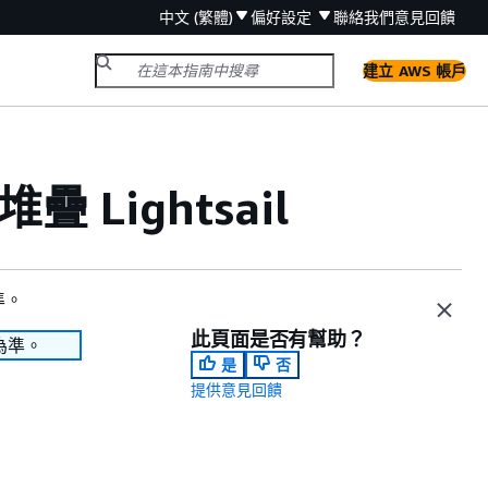
中文 (繁體)
偏好設定
聯絡我們
意見回饋
建立 AWS 帳戶
 Lightsail
準。
此頁面是否有幫助？
為準。
是
否
提供意見回饋