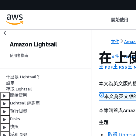
開始使用
文件
Amazo
Amazon Lightsail
在 上使
文件
Amazo
使用者指南
PDF
RSS
M
什麼是 Lightsail？
設定
本文為英文版的
存取 Lightsail
開始使用
本文為英文版
Lightsail 經銷商
本節涵蓋與Amazo
執行個體
Disks
主題
快照
取得 Ligh
域和 DNS