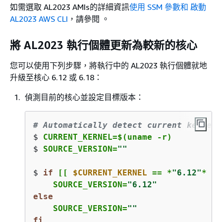
如需選取 AL2023 AMIs的詳細資訊
使用 SSM 參數和 啟動
AL2023 AWS CLI
，請參閱 。
將 AL2023 執行個體更新為較新的核心
您可以使用下列步驟，將執行中的 AL2023 執行個體就地
升級至核心 6.12 或 6.18：
偵測目前的核心並設定目標版本：
# Automatically detect current kernel 
$ 
CURRENT_KERNEL=$(uname -r)
$ 
SOURCE_VERSION=
""
$ 
if
 [[ 
$CURRENT_KERNEL
 == *
"6.12"
* ]]
    SOURCE_VERSION=
"6.12"
else
    SOURCE_VERSION=
""
fi