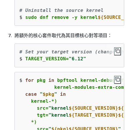
# Uninstall the source kernel
$ 
sudo dnf remove -y kernel
$
{
SOURCE_VE
將額外的核心套件取代為其目標核心對等項目：
# Set your target version (change this
$ 
TARGET_VERSION=
"6.12"
$ 
for
 pkg 
in
 bpftool kernel-debuginfo 
            kernel-modules-extra-commo
case
"
$pkg
"
in
    kernel-*)
      src=
"kernel
$
{
SOURCE_VERSION}
$
{
pk
      tgt=
"kernel
$
{
TARGET_VERSION}
$
{
pk
    *)
      src=
"
$
{
pkg}
$
{
SOURCE_VERSION}
"