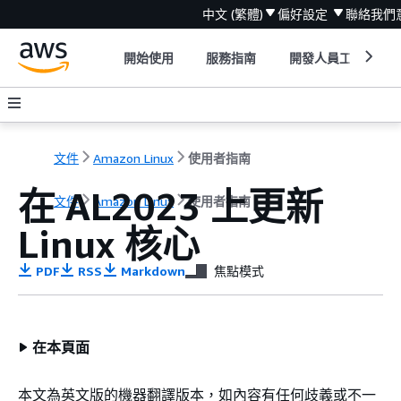
中文 (繁體)
偏好設定
聯絡我們
開始使用
服務指南
開發人員工具
文件
Amazon Linux
使用者指南
在 AL2023 上更新
文件
Amazon Linux
使用者指南
Linux 核心
PDF
RSS
Markdown
焦點模式
在本頁面
本文為英文版的機器翻譯版本，如內容有任何歧義或不一