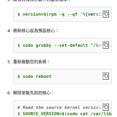
$ 
version=$(rpm -q --qf 
'%
{
version}-%
{
將新核心設為預設核心：
$ 
sudo grubby --set-default "/boot/vml
重新啟動您的系統：
$ 
sudo reboot
解除安裝先前的核心：
# Read the source kernel version from 
$ 
SOURCE_VERSION=$(sudo cat /var/lib/s