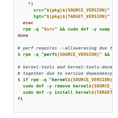
    *)
      src=
"
$
{
pkg}
$
{
SOURCE_VERSION}
"
      tgt=
"
$
{
pkg}
$
{
TARGET_VERSION}
"
 ;;
esac
  rpm -q 
"
$src
"
 && sudo dnf -y swap 
"
$
done
# perf requires --allowerasing due to 
$ 
rpm -q 
"perf
$
{
SOURCE_VERSION}
"
 && su
# kernel-tools and kernel-tools-devel 
# together due to version dependency r
$ 
if
 rpm -q 
"kernel
$
{
SOURCE_VERSION}
-t
  sudo dnf -y remove kernel
$
{
SOURCE_VE
  sudo dnf -y install kernel
$
{
TARGET_V
fi