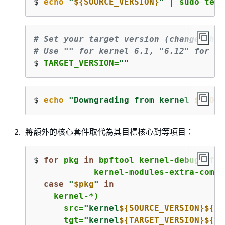
$ 
echo
"
$
{
SOURCE_VERSION}
"
 | sudo tee 
# Set your target version (change this
# Use "" for kernel 6.1, "6.12" for ke
$ 
TARGET_VERSION=
""
$ 
echo
"Downgrading from kernel 
$
{
SOUR
將額外的核心套件取代為其目標核心對等項目：
$ 
for
 pkg 
in
 bpftool kernel-debuginfo 
            kernel-modules-extra-commo
case
"
$pkg
"
in
    kernel-*)
      src=
"kernel
$
{
SOURCE_VERSION}
$
{
pk
      tgt=
"kernel
$
{
TARGET_VERSION}
$
{
pk