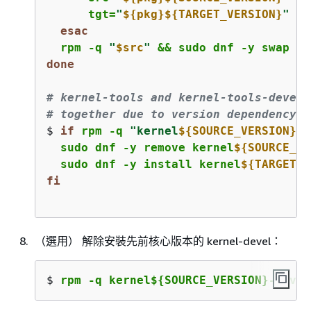
      tgt=
"
$
{
pkg}
$
{
TARGET_VERSION}
"
 ;;
esac
  rpm -q 
"
$src
"
 && sudo dnf -y swap 
"
$
done
# kernel-tools and kernel-tools-devel 
# together due to version dependency r
$ 
if
 rpm -q 
"kernel
$
{
SOURCE_VERSION}
-t
  sudo dnf -y remove kernel
$
{
SOURCE_VE
  sudo dnf -y install kernel
$
{
TARGET_V
fi
（選用） 解除安裝先前核心版本的 kernel-devel：
$ 
rpm -q kernel$
{
SOURCE_VERSION}-devel