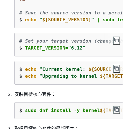
# Save the source version to a persist
$ 
echo
"
$
{
SOURCE_VERSION}
"
 | sudo tee 
# Set your target version (change this
$ 
TARGET_VERSION=
"6.12"
$ 
echo
"Current kernel: 
$
{
SOURCE_VERSI
$ 
echo
"Upgrading to kernel 
$
{
TARGET_V
安裝目標核心套件：
$ 
sudo dnf install -y kernel
$
{
TARGET_V
取得目標核心套件的最新版本：