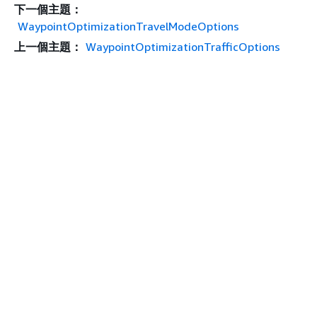
下一個主題：
WaypointOptimizationTravelModeOptions
上一個主題：
WaypointOptimizationTrafficOptions