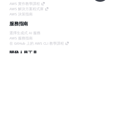
AWS 實作教學課程
AWS 解決方案程式庫
AWS 決策指南
服務指南
選擇生成式 AI 服務
AWS 服務指南
在 GitHub 上的 AWS CLI 教學課程
開發人員工具
AWS 程式碼範例庫
AWS CLI
AWS 建構家中心
AWS 開發人員工具部落格
實用的連結
下載 AWS 文件 MCP 伺服器
登入 AWS Console
AWS re:Post