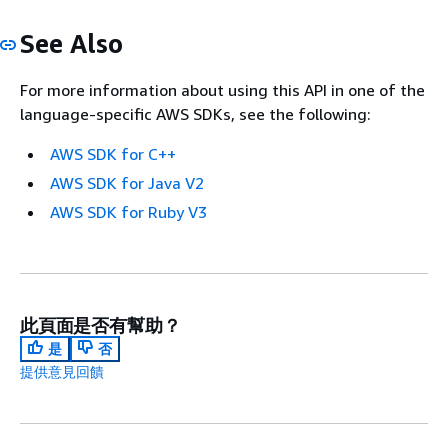
See Also
For more information about using this API in one of the
language-specific AWS SDKs, see the following:
AWS SDK for C++
AWS SDK for Java V2
AWS SDK for Ruby V3
此頁面是否有幫助？
是
否
提供意見回饋