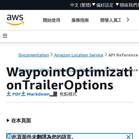
中文 (繁體)
偏好設定
聯絡我們
開始使用
服務指南
開發人員工具
Documentation
Amazon Location Service
API Reference
WaypointOptimizati
Documentation
Amazon Location Service
API Reference
onTrailerOptions
PDF
Markdown
焦點模式
在本頁面
此頁面尚未翻譯為您的語言。